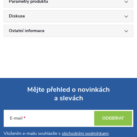
Parametry produktu
Diskuse
Ostatní informace
Mějte přehled o novinkách
a slevách
Z
á
E-mail
ODEBÍRAT
p
Vložením e-mailu souhlasíte s
obchodními podmínkami
.