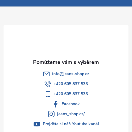
a
t
í
info
@
jeans-shop.cz
+420 605 837 535
+420 605 837 535
Facebook
jeans_shop.cz/
Projděte si náš Youtube kanál