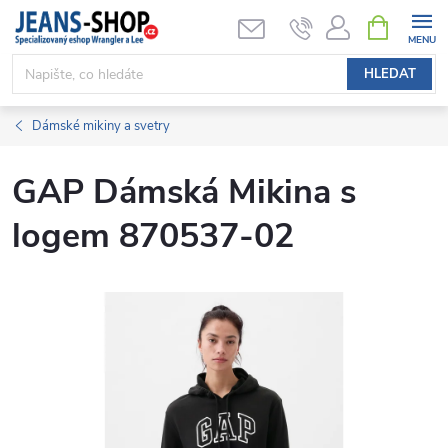
Přejít
NÁKUPNÍ
KOŠÍK
na
obsah
HLEDAT
Dámské mikiny a svetry
GAP Dámská Mikina s
logem 870537-02