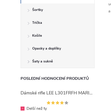
v
Šortky
a
Trička
Košile
Opasky a doplňky
Šaty a sukně
POSLEDNÍ HODNOCENÍ PRODUKTŮ
Dámské rifle LEE L301FRFH MARION STRAIGHT RINSE
-
Delší než ty