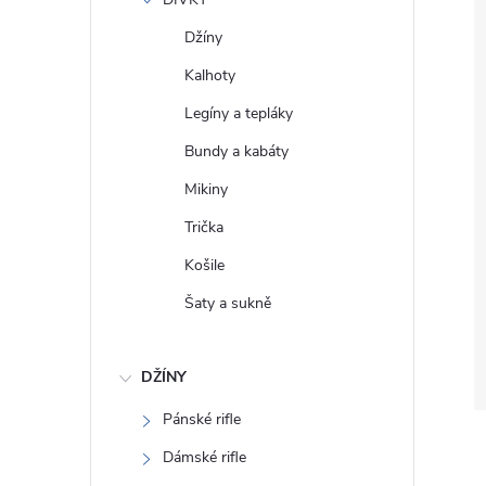
e
Džíny
l
Kalhoty
Legíny a tepláky
Bundy a kabáty
Mikiny
Trička
Košile
Šaty a sukně
DŽÍNY
Pánské rifle
Dámské rifle