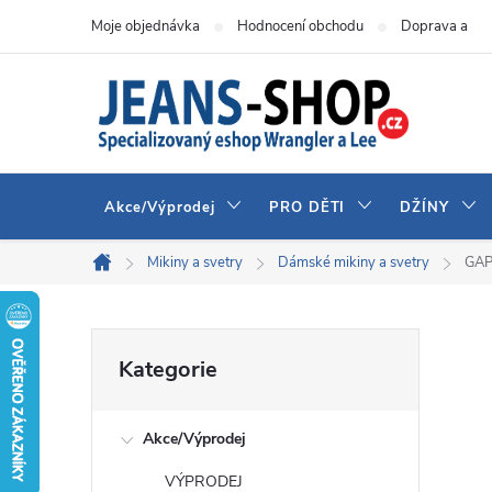
Přejít
Moje objednávka
Hodnocení obchodu
Doprava a pla
na
obsah
Akce/Výprodej
PRO DĚTI
DŽÍNY
Mikiny a svetry
Dámské mikiny a svetry
GAP
Domů
P
Přeskočit
Kategorie
kategorie
o
Akce/Výprodej
s
VÝPRODEJ