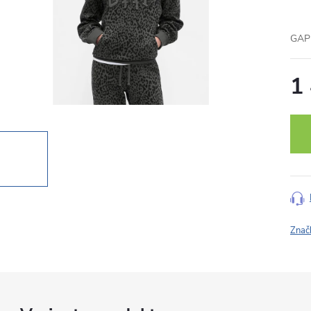
GAP 
1
Měr
cena
Znač