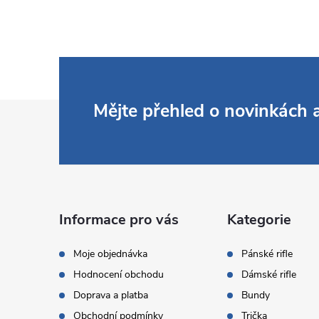
Z
Mějte přehled o novinkách
á
p
a
Informace pro vás
Kategorie
t
Moje objednávka
Pánské rifle
Hodnocení obchodu
Dámské rifle
í
Doprava a platba
Bundy
Obchodní podmínky
Trička