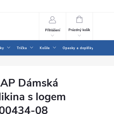
Vrácení a výměna zboží
Reklamace
Jak vybrat džíny Wrangler a
NÁKUPNÍ
KOŠÍK
Prázdný košík
Přihlášení
tky
Trička
Košile
Opasky a doplňky
Šaty
AP Dámská
ikina s logem
00434-08