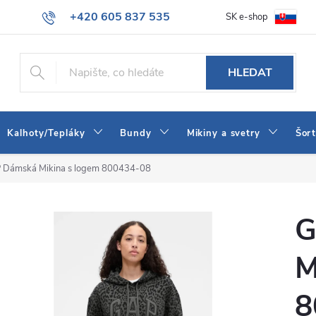
+420 605 837 535
SK e-shop
tba
Obchodní podmínky
Naše prodejna
Blog
Kontakt
info@jeans-shop.cz
HLEDAT
Kalhoty/Tepláky
Bundy
Mikiny a svetry
Šor
 Dámská Mikina s logem 800434-08
G
M
8