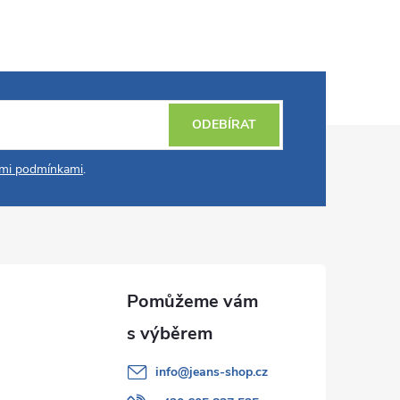
ODEBÍRAT
mi podmínkami
.
info
@
jeans-shop.cz