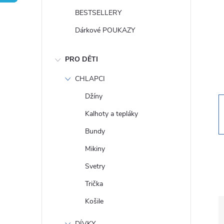
t
BESTSELLERY
r
Dárkové POUKAZY
a
PRO DĚTI
n
CHLAPCI
Džíny
n
Kalhoty a tepláky
í
Bundy
Mikiny
p
Svetry
a
Trička
Košile
n
DÍVKY