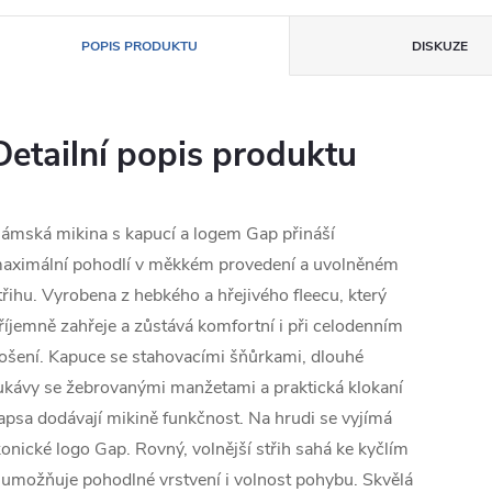
POPIS PRODUKTU
DISKUZE
Detailní popis produktu
ámská mikina s kapucí a logem Gap přináší
aximální pohodlí v měkkém provedení a uvolněném
třihu. Vyrobena z hebkého a hřejivého fleecu, který
říjemně zahřeje a zůstává komfortní i při celodenním
ošení. Kapuce se stahovacími šňůrkami, dlouhé
ukávy se žebrovanými manžetami a praktická klokaní
apsa dodávají mikině funkčnost. Na hrudi se vyjímá
konické logo Gap. Rovný, volnější střih sahá ke kyčlím
 umožňuje pohodlné vrstvení i volnost pohybu. Skvělá