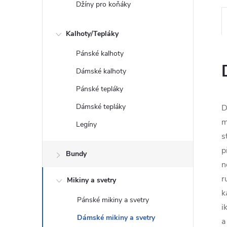
Džíny pro koňáky
Kalhoty/Tepláky
Pánské kalhoty
Dámské kalhoty
Pánské tepláky
Dámské tepláky
D
m
Legíny
s
p
Bundy
n
r
Mikiny a svetry
k
Pánské mikiny a svetry
i
Dámské mikiny a svetry
a