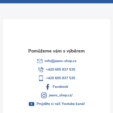
a
t
í
info
@
jeans-shop.cz
+420 605 837 535
+420 605 837 535
Facebook
jeans_shop.cz/
Projděte si náš Youtube kanál