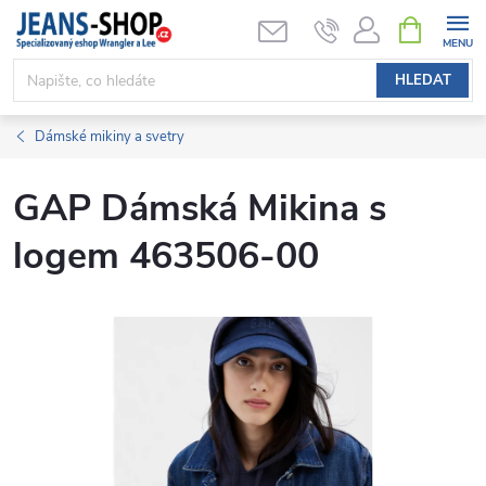
Přejít
NÁKUPNÍ
KOŠÍK
na
obsah
HLEDAT
Dámské mikiny a svetry
GAP Dámská Mikina s
logem 463506-00