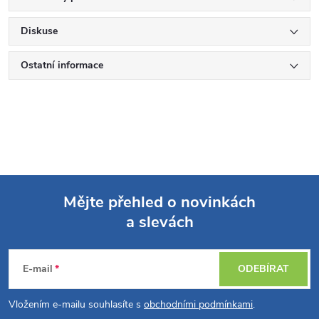
Diskuse
Ostatní informace
Mějte přehled o novinkách
a slevách
Z
á
E-mail
ODEBÍRAT
p
Vložením e-mailu souhlasíte s
obchodními podmínkami
.