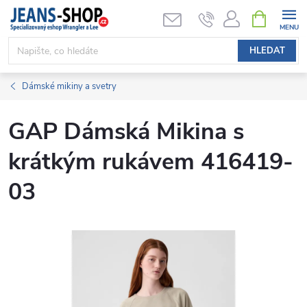
Přejít
NÁKUPNÍ
KOŠÍK
na
obsah
HLEDAT
Dámské mikiny a svetry
GAP Dámská Mikina s
krátkým rukávem 416419-
03