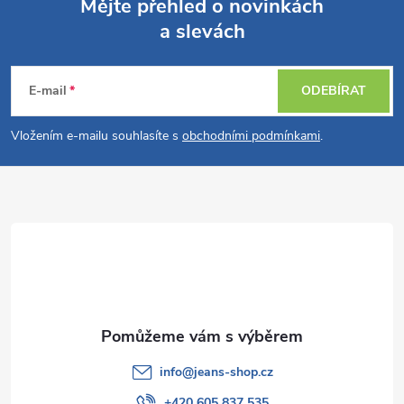
Mějte přehled o novinkách
a slevách
Z
á
E-mail
ODEBÍRAT
p
Vložením e-mailu souhlasíte s
obchodními podmínkami
.
a
t
í
info
@
jeans-shop.cz
+420 605 837 535