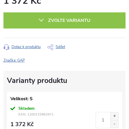
1 372 Kč
Měrná
cena:
ZVOLTE VARIANTU
Dotaz k produktu
Sdílet
Značka:
GAP
Velikost: S
Skladem
EAN:
1200133962971
1 372 Kč