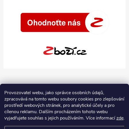
Provozovatel webu, jako správce osobních údajů,
zpracovává na tomto webu soubory cookies pro zlepšování
prostředí webových stránek, pro analytické účely a pro
cílenou reklamu. Dalším procházením tohoto webu
vyjadřujete souhlas s jejich používáním.
Více informací
zde
.