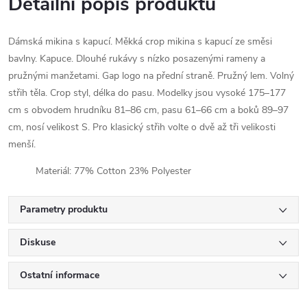
Detailní popis produktu
Dámská mikina s kapucí. Měkká crop mikina s kapucí ze směsi
bavlny. Kapuce. Dlouhé rukávy s nízko posazenými rameny a
pružnými manžetami. Gap logo na přední straně. Pružný lem. Volný
střih těla. Crop styl, délka do pasu. Modelky jsou vysoké 175–177
cm s obvodem hrudníku 81–86 cm, pasu 61–66 cm a boků 89–97
cm, nosí velikost S. Pro klasický střih volte o dvě až tři velikosti
menší.
Materiál: 77% Cotton 23% Polyester
Parametry produktu
Diskuse
Ostatní informace