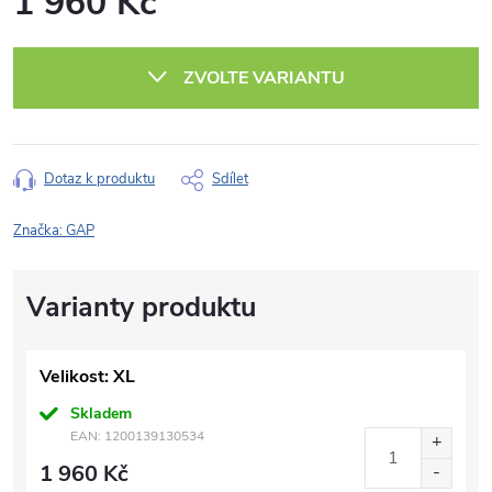
1 960 Kč
Měrná
cena:
ZVOLTE VARIANTU
Dotaz k produktu
Sdílet
Značka:
GAP
Velikost: XL
Skladem
EAN:
1200139130534
1 960 Kč