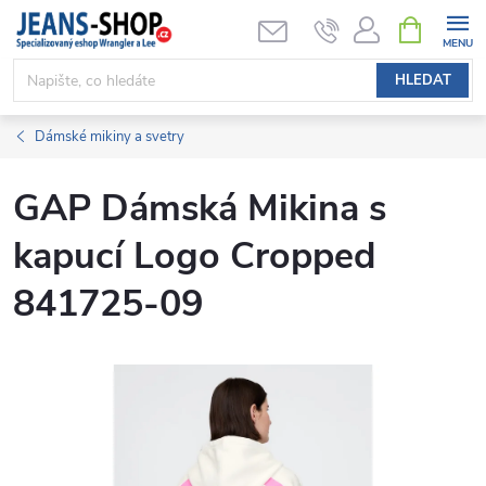
Přejít
NÁKUPNÍ
KOŠÍK
na
obsah
HLEDAT
Dámské mikiny a svetry
GAP Dámská Mikina s
kapucí Logo Cropped
841725-09