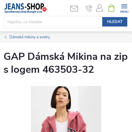
Přejít
NÁKUPNÍ
KOŠÍK
na
obsah
HLEDAT
Dámské mikiny a svetry
GAP Dámská Mikina na zip
s logem 463503-32