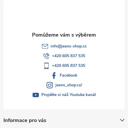
t
í
info
@
jeans-shop.cz
+420 605 837 535
+420 605 837 535
Facebook
jeans_shop.cz/
Projděte si náš Youtube kanál
Informace pro vás