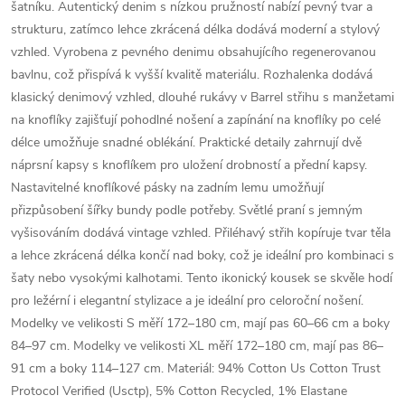
šatníku. Autentický denim s nízkou pružností nabízí pevný tvar a
strukturu, zatímco lehce zkrácená délka dodává moderní a stylový
vzhled. Vyrobena z pevného denimu obsahujícího regenerovanou
bavlnu, což přispívá k vyšší kvalitě materiálu. Rozhalenka dodává
klasický denimový vzhled, dlouhé rukávy v Barrel střihu s manžetami
na knoflíky zajišťují pohodlné nošení a zapínání na knoflíky po celé
délce umožňuje snadné oblékání. Praktické detaily zahrnují dvě
náprsní kapsy s knoflíkem pro uložení drobností a přední kapsy.
Nastavitelné knoflíkové pásky na zadním lemu umožňují
přizpůsobení šířky bundy podle potřeby. Světlé praní s jemným
vyšisováním dodává vintage vzhled. Přiléhavý střih kopíruje tvar těla
a lehce zkrácená délka končí nad boky, což je ideální pro kombinaci s
šaty nebo vysokými kalhotami. Tento ikonický kousek se skvěle hodí
pro ležérní i elegantní stylizace a je ideální pro celoroční nošení.
Modelky ve velikosti S měří 172–180 cm, mají pas 60–66 cm a boky
84–97 cm. Modelky ve velikosti XL měří 172–180 cm, mají pas 86–
91 cm a boky 114–127 cm. Materiál: 94% Cotton Us Cotton Trust
Protocol Verified (Usctp), 5% Cotton Recycled, 1% Elastane