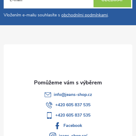
á
p
Vložením e-mailu souhlasíte s
obchodními podmínkami
.
a
t
í
info
@
jeans-shop.cz
+420 605 837 535
+420 605 837 535
Facebook
jeans_shop.cz/