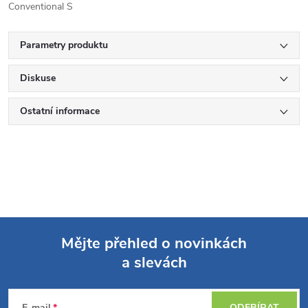
Conventional S
Parametry produktu
Diskuse
Ostatní informace
Mějte přehled o novinkách
a slevách
Z
E-mail
ODEBÍRAT