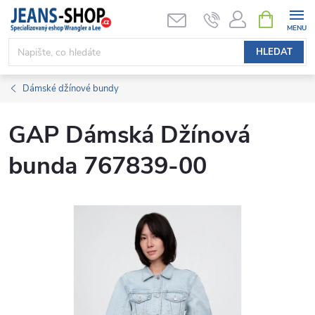
Přejít
NÁKUPNÍ
KOŠÍK
na
obsah
HLEDAT
Dámské džínové bundy
GAP Dámská Džínová
bunda 767839-00