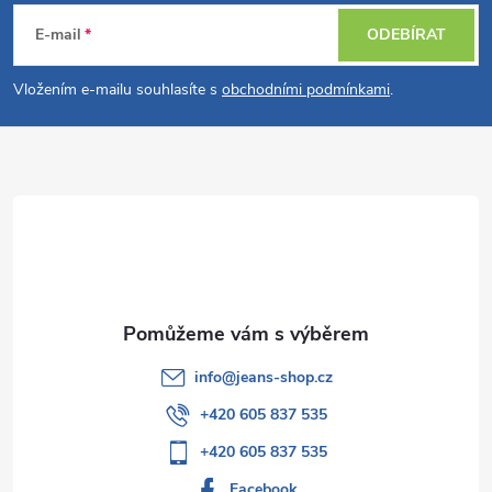
á
E-mail
ODEBÍRAT
p
Vložením e-mailu souhlasíte s
obchodními podmínkami
.
a
t
í
info
@
jeans-shop.cz
+420 605 837 535
+420 605 837 535
Facebook