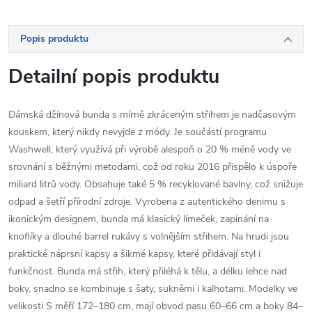
Popis produktu
Detailní popis produktu
Dámská džínová bunda s mírně zkráceným střihem je nadčasovým
kouskem, který nikdy nevyjde z módy. Je součástí programu
Washwell, který využívá při výrobě alespoň o 20 % méně vody ve
srovnání s běžnými metodami, což od roku 2016 přispělo k úspoře
miliard litrů vody. Obsahuje také 5 % recyklované bavlny, což snižuje
odpad a šetří přírodní zdroje. Vyrobena z autentického denimu s
ikonickým designem, bunda má klasický límeček, zapínání na
knoflíky a dlouhé barrel rukávy s volnějším střihem. Na hrudi jsou
praktické náprsní kapsy a šikmé kapsy, které přidávají styl i
funkčnost. Bunda má střih, který přiléhá k tělu, a délku lehce nad
boky, snadno se kombinuje s šaty, sukněmi i kalhotami. Modelky ve
velikosti S měří 172–180 cm, mají obvod pasu 60–66 cm a boky 84–