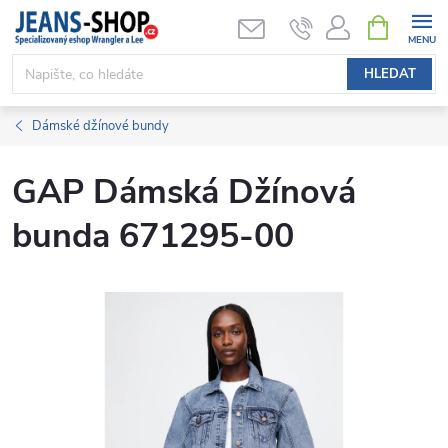
Přejít
NÁKUPNÍ
KOŠÍK
na
obsah
HLEDAT
Dámské džínové bundy
GAP Dámská Džínová
bunda 671295-00