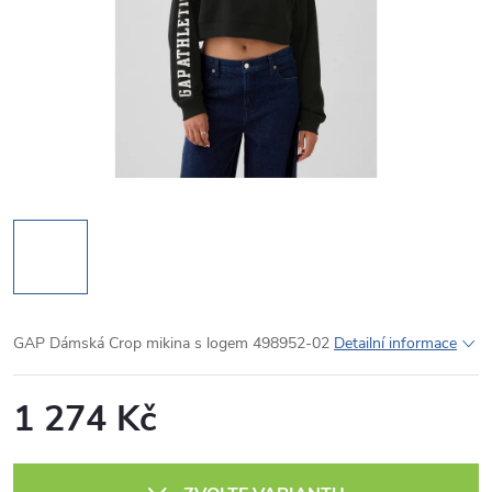
GAP Dámská Crop mikina s logem 498952-02
Detailní informace
1 274 Kč
Měrná
cena: