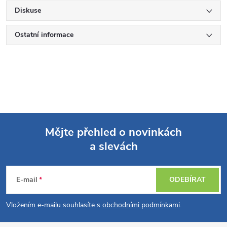
Diskuse
Ostatní informace
Mějte přehled o novinkách
a slevách
Z
á
E-mail
ODEBÍRAT
p
Vložením e-mailu souhlasíte s
obchodními podmínkami
.