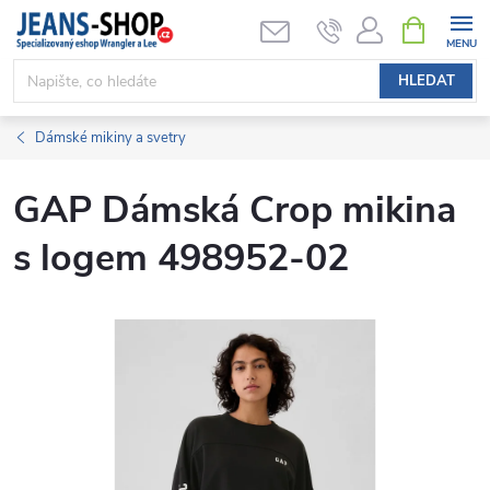
Přejít
NÁKUPNÍ
KOŠÍK
na
obsah
HLEDAT
Dámské mikiny a svetry
GAP Dámská Crop mikina
s logem 498952-02