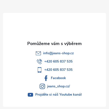
a
t
í
info
@
jeans-shop.cz
+420 605 837 535
+420 605 837 535
Facebook
jeans_shop.cz/
Projděte si náš Youtube kanál