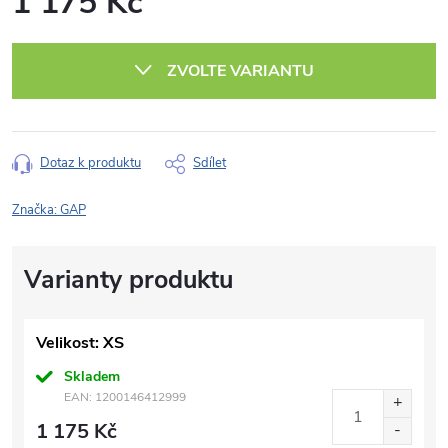
1 175 Kč
Měrná
cena:
ZVOLTE VARIANTU
Dotaz k produktu
Sdílet
Značka:
GAP
Velikost: XS
Skladem
EAN:
1200146412999
1 175 Kč