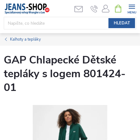
Přejít
NÁKUPNÍ
KOŠÍK
na
obsah
HLEDAT
Kalhoty a tepláky
GAP Chlapecké Dětské
tepláky s logem 801424-
01