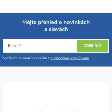
Mějte přehled o novinkách
a slevách
Z
á
E-mail
ODEBÍRAT
p
Vložením e-mailu souhlasíte s
obchodními podmínkami
.
a
t
í