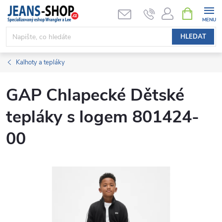
Přejít
NÁKUPNÍ
KOŠÍK
na
obsah
HLEDAT
Kalhoty a tepláky
GAP Chlapecké Dětské
tepláky s logem 801424-
00