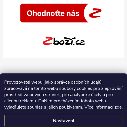
Provozovatel webu, jako správce osobních údajů,
zpracovává na tomto webu soubory cookies pro zlepšování
prostředí webových stránek, pro analytické účely a pro
cílenou reklamu. Dalším procházením tohoto webu
vyjadřujete souhlas s jejich používáním.
Více informací
zde
.
Nastavení
Copyright 2026
Jeans-Shop.cz
. Všechna práva vyhrazena.
Upravit