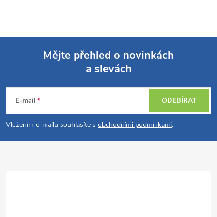
Mějte přehled o novinkách
a slevách
Z
á
E-mail
ODEBÍRAT
p
Vložením e-mailu souhlasíte s
obchodními podmínkami
.
a
t
í