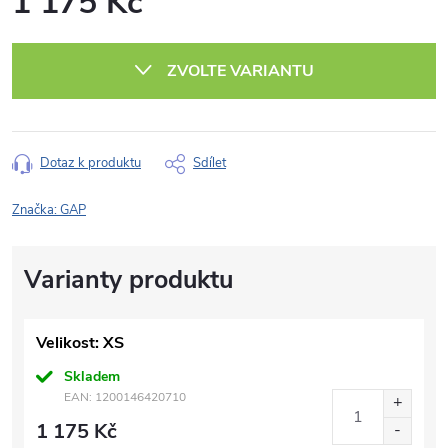
1 175 Kč
Měrná
cena:
ZVOLTE VARIANTU
Dotaz k produktu
Sdílet
Značka:
GAP
Velikost: XS
Skladem
EAN:
1200146420710
1 175 Kč