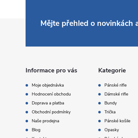
Z
Mějte přehled o novinkách
á
p
a
Informace pro vás
Kategorie
t
Moje objednávka
Pánské rifle
Hodnocení obchodu
Dámské rifle
í
Doprava a platba
Bundy
Obchodní podmínky
Trička
Naše prodejna
Pánské košile
Blog
Opasky