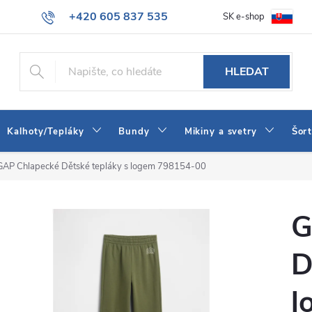
+420 605 837 535
SK e-shop
tba
Obchodní podmínky
Naše prodejna
Blog
Kontakt
info@jeans-shop.cz
HLEDAT
Kalhoty/Tepláky
Bundy
Mikiny a svetry
Šor
GAP Chlapecké Dětské tepláky s logem 798154-00
G
D
l