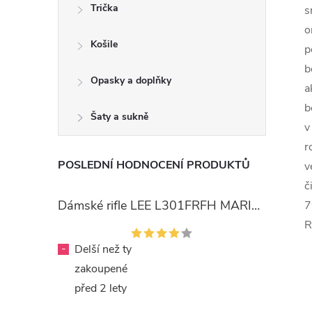
Trička
s
o
Košile
p
b
Opasky a doplňky
a
b
Šaty a sukně
v
r
POSLEDNÍ HODNOCENÍ PRODUKTŮ
v
č
Dámské rifle LEE L301FRFH MARION STRAIGHT RINSE
7
R
-
Delší než ty
zakoupené
před 2 lety