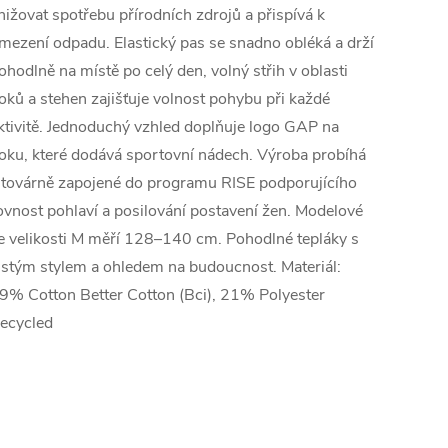
nižovat spotřebu přírodních zdrojů a přispívá k
mezení odpadu. Elastický pas se snadno obléká a drží
ohodlně na místě po celý den, volný střih v oblasti
oků a stehen zajišťuje volnost pohybu při každé
ktivitě. Jednoduchý vzhled doplňuje logo GAP na
oku, které dodává sportovní nádech. Výroba probíhá
 továrně zapojené do programu RISE podporujícího
ovnost pohlaví a posilování postavení žen. Modelové
e velikosti M měří 128–140 cm. Pohodlné tepláky s
istým stylem a ohledem na budoucnost. Materiál:
9% Cotton Better Cotton (Bci), 21% Polyester
ecycled