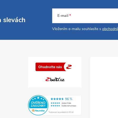
E-mail
a slevách
Vložením e-mailu souhlasíte s
obchodní