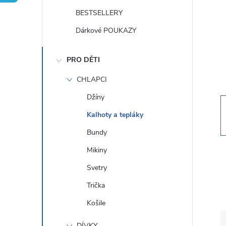
t
BESTSELLERY
r
Dárkové POUKAZY
a
PRO DĚTI
n
CHLAPCI
Džíny
n
Kalhoty a tepláky
í
Bundy
Mikiny
p
Svetry
a
Trička
Košile
n
DÍVKY