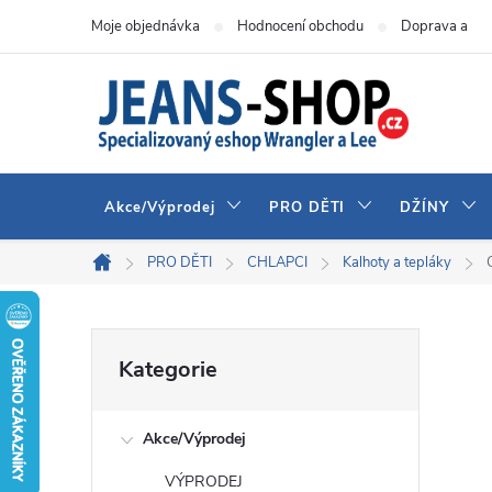
Přejít
Moje objednávka
Hodnocení obchodu
Doprava a pla
na
obsah
Akce/Výprodej
PRO DĚTI
DŽÍNY
PRO DĚTI
CHLAPCI
Kalhoty a tepláky
Domů
P
Přeskočit
Kategorie
kategorie
o
Akce/Výprodej
s
VÝPRODEJ