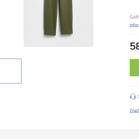
GAP 
info
5
Měr
cena
Znač