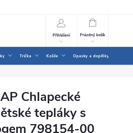
Vrácení a výměna zboží
Reklamace
Jak vybrat džíny Wrangler a
NÁKUPNÍ
KOŠÍK
Prázdný košík
Přihlášení
tky
Trička
Košile
Opasky a doplňky
Šaty
AP Chlapecké
ětské tepláky s
ogem 798154-00