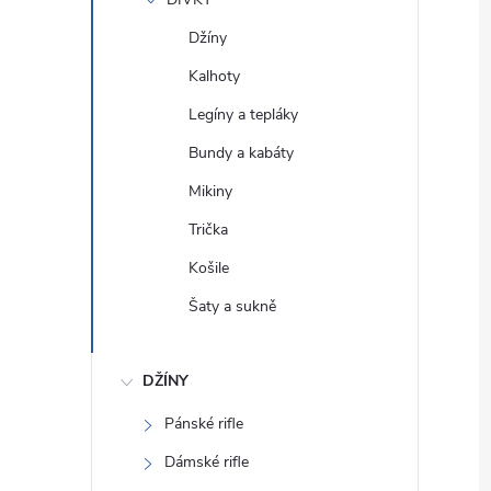
e
Džíny
l
Kalhoty
Legíny a tepláky
Bundy a kabáty
Mikiny
Trička
Košile
Šaty a sukně
DŽÍNY
Pánské rifle
Dámské rifle