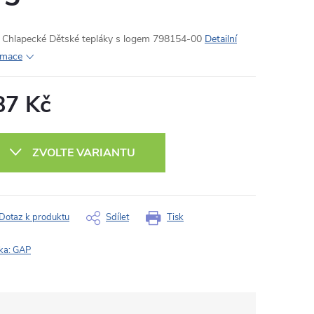
Chlapecké Dětské tepláky s logem 798154-00
Detailní
rmace
87 Kč
ná
:
ZVOLTE VARIANTU
Dotaz k produktu
Sdílet
Tisk
ka:
GAP