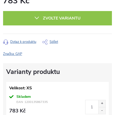
783 Kč
Měrná
cena:
ZVOLTE VARIANTU
Dotaz k produktu
Sdílet
Značka:
GAP
Velikost: XS
Skladem
EAN:
1200135867335
783 Kč