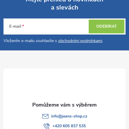
a slevách
Z
á
E-mail
ODEBÍRAT
p
Vložením e-mailu souhlasíte s
obchodními podmínkami
.
a
t
í
info
@
jeans-shop.cz
+420 605 837 535