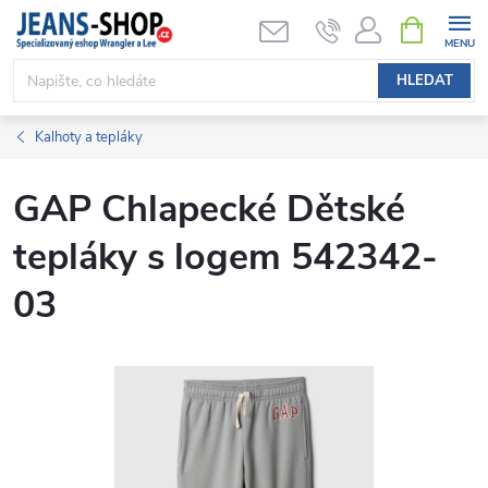
Přejít
NÁKUPNÍ
KOŠÍK
na
obsah
HLEDAT
Kalhoty a tepláky
GAP Chlapecké Dětské
tepláky s logem 542342-
03