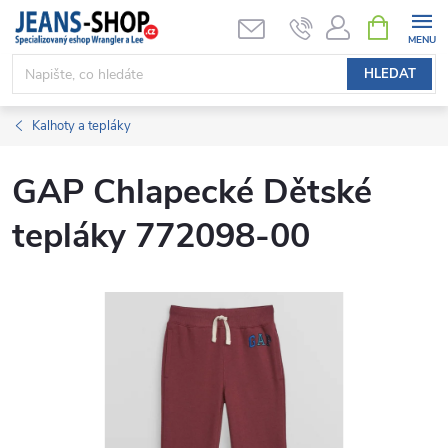
Přejít
NÁKUPNÍ
KOŠÍK
na
obsah
HLEDAT
Kalhoty a tepláky
GAP Chlapecké Dětské
tepláky 772098-00