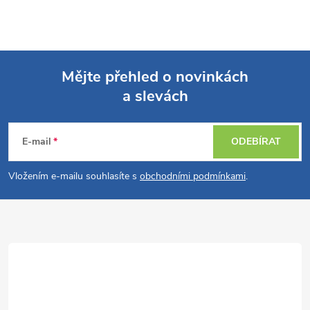
Mějte přehled o novinkách
a slevách
Z
á
E-mail
ODEBÍRAT
p
Vložením e-mailu souhlasíte s
obchodními podmínkami
.
a
t
í