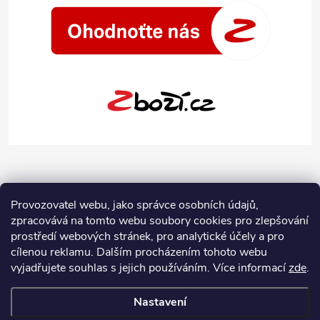
Provozovatel webu, jako správce osobních údajů,
zpracovává na tomto webu soubory cookies pro zlepšování
prostředí webových stránek, pro analytické účely a pro
cílenou reklamu. Dalším procházením tohoto webu
vyjadřujete souhlas s jejich používáním.
Více informací
zde
.
Nastavení
Copyright 2026
Jeans-Shop.cz
. Všechna práva vyhrazena.
Upravit