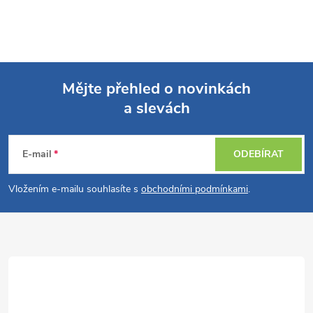
Mějte přehled o novinkách
a slevách
Z
á
E-mail
ODEBÍRAT
p
Vložením e-mailu souhlasíte s
obchodními podmínkami
.
a
t
í