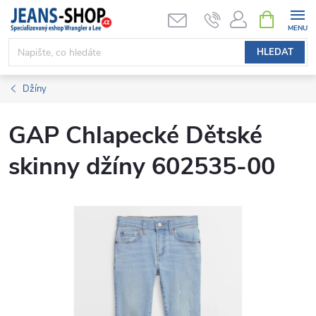
Přejít
NÁKUPNÍ
KOŠÍK
na
obsah
HLEDAT
Džíny
GAP Chlapecké Dětské
skinny džíny 602535-00