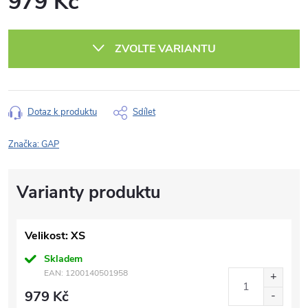
979 Kč
Měrná
cena:
ZVOLTE VARIANTU
Dotaz k produktu
Sdílet
Značka:
GAP
Velikost: XS
Skladem
EAN:
1200140501958
979 Kč