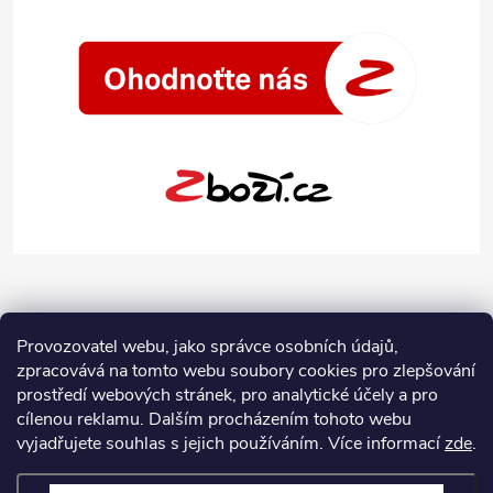
Provozovatel webu, jako správce osobních údajů,
zpracovává na tomto webu soubory cookies pro zlepšování
prostředí webových stránek, pro analytické účely a pro
cílenou reklamu. Dalším procházením tohoto webu
vyjadřujete souhlas s jejich používáním.
Více informací
zde
.