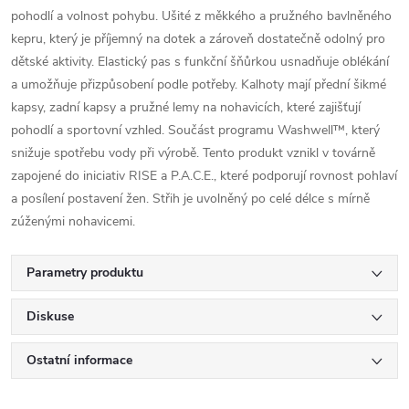
pohodlí a volnost pohybu. Ušité z měkkého a pružného bavlněného
kepru, který je příjemný na dotek a zároveň dostatečně odolný pro
dětské aktivity. Elastický pas s funkční šňůrkou usnadňuje oblékání
a umožňuje přizpůsobení podle potřeby. Kalhoty mají přední šikmé
kapsy, zadní kapsy a pružné lemy na nohavicích, které zajišťují
pohodlí a sportovní vzhled. Součást programu Washwell™, který
snižuje spotřebu vody při výrobě. Tento produkt vznikl v továrně
zapojené do iniciativ RISE a P.A.C.E., které podporují rovnost pohlaví
a posílení postavení žen. Střih je uvolněný po celé délce s mírně
zúženými nohavicemi.
Parametry produktu
Diskuse
Ostatní informace