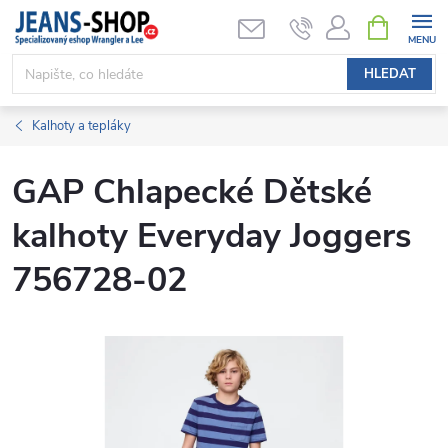
Přejít
NÁKUPNÍ
KOŠÍK
na
obsah
HLEDAT
Kalhoty a tepláky
GAP Chlapecké Dětské
kalhoty Everyday Joggers
756728-02