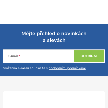
Mějte přehled o novinkách
a slevách
Z
á
E-mail
ODEBÍRAT
p
Vložením e-mailu souhlasíte s
obchodními podmínkami
.
a
t
í