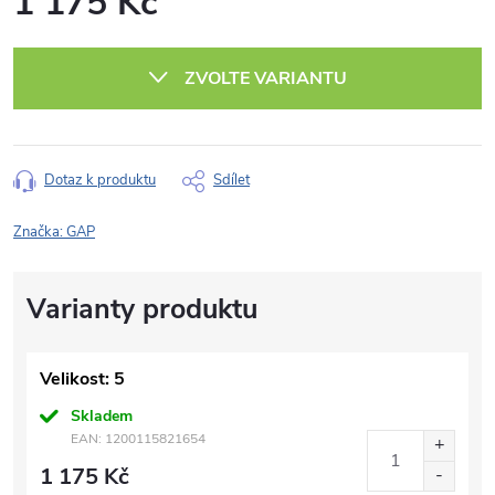
1 175 Kč
Měrná
cena:
ZVOLTE VARIANTU
Dotaz k produktu
Sdílet
Značka:
GAP
Velikost: 5
Skladem
EAN:
1200115821654
1 175 Kč