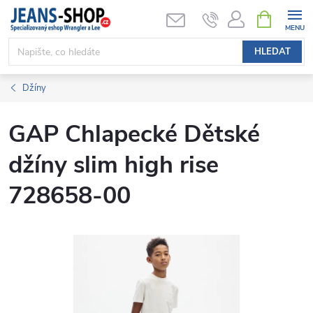
Přejít
NÁKUPNÍ
KOŠÍK
na
obsah
HLEDAT
Džíny
GAP Chlapecké Dětské
džíny slim high rise
728658-00