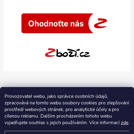
Provozovatel webu, jako správce osobních údajů,
zpracovává na tomto webu soubory cookies pro zlepšování
prostředí webových stránek, pro analytické účely a pro
cílenou reklamu. Dalším procházením tohoto webu
vyjadřujete souhlas s jejich používáním.
Více informací
zde
.