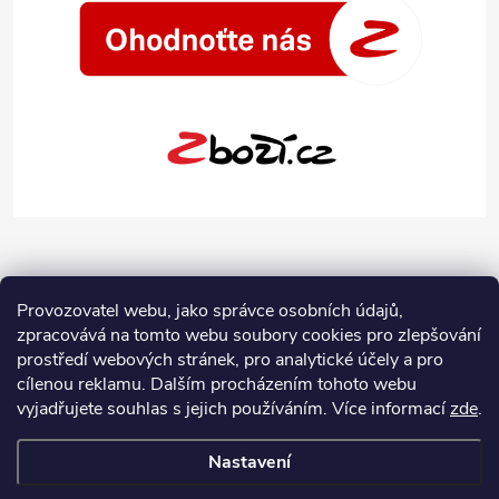
Provozovatel webu, jako správce osobních údajů,
zpracovává na tomto webu soubory cookies pro zlepšování
prostředí webových stránek, pro analytické účely a pro
cílenou reklamu. Dalším procházením tohoto webu
vyjadřujete souhlas s jejich používáním.
Více informací
zde
.
Nastavení
Copyright 2026
Jeans-Shop.cz
. Všechna práva vyhrazena.
Upravit