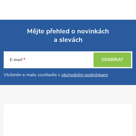
Mějte přehled o novinkách
a slevách
Z
á
E-mail
ODEBÍRAT
p
Vložením e-mailu souhlasíte s
obchodními podmínkami
.
a
t
í