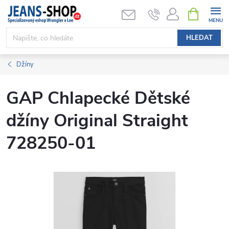
Přejít
NÁKUPNÍ
KOŠÍK
na
obsah
HLEDAT
Džíny
GAP Chlapecké Dětské
džíny Original Straight
728250-01