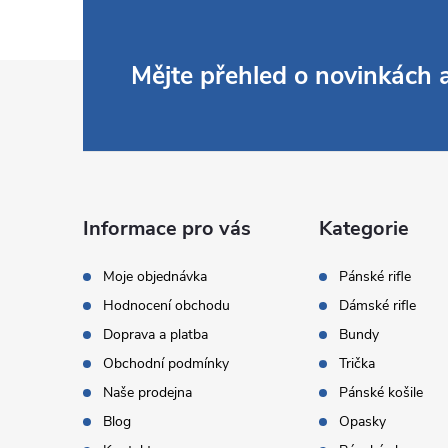
Z
Mějte přehled o novinkách
á
p
a
Informace pro vás
Kategorie
t
Moje objednávka
Pánské rifle
Hodnocení obchodu
Dámské rifle
í
Doprava a platba
Bundy
Obchodní podmínky
Trička
Naše prodejna
Pánské košile
Blog
Opasky