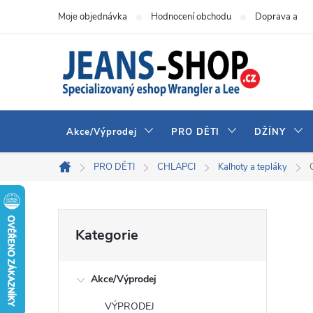
Přejít
Moje objednávka
Hodnocení obchodu
Doprava a pla
na
obsah
Akce/Výprodej
PRO DĚTI
DŽÍNY
PRO DĚTI
CHLAPCI
Kalhoty a tepláky
Domů
P
Přeskočit
Kategorie
kategorie
o
Akce/Výprodej
s
VÝPRODEJ