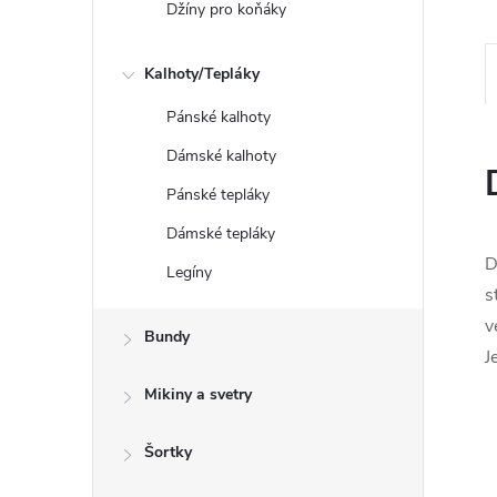
Džíny pro koňáky
Kalhoty/Tepláky
Pánské kalhoty
Dámské kalhoty
Pánské tepláky
Dámské tepláky
D
Legíny
s
v
Bundy
J
Mikiny a svetry
Šortky