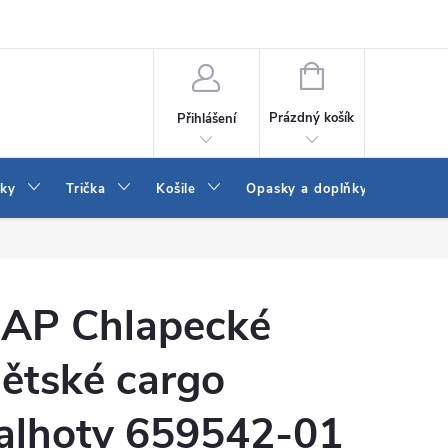
Vrácení a výměna zboží
Reklamace
Jak vybrat džíny Wrangler a
NÁKUPNÍ
KOŠÍK
Prázdný košík
Přihlášení
tky
Trička
Košile
Opasky a doplňky
Šaty
AP Chlapecké
ětské cargo
alhoty 659542-01