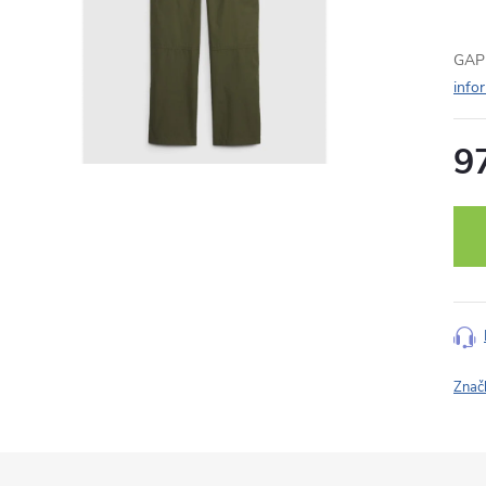
GAP 
info
9
Měr
cena
Znač