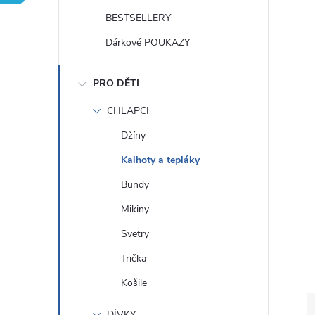
t
BESTSELLERY
r
Dárkové POUKAZY
a
PRO DĚTI
n
CHLAPCI
Džíny
n
Kalhoty a tepláky
í
Bundy
Mikiny
p
Svetry
a
Trička
Košile
n
DÍVKY