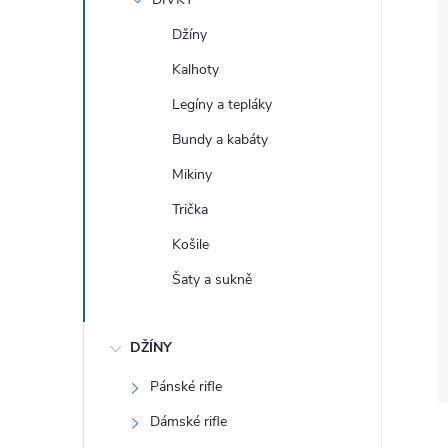
e
Džíny
l
Kalhoty
Legíny a tepláky
Bundy a kabáty
Mikiny
Trička
Košile
Šaty a sukně
DŽÍNY
Pánské rifle
Dámské rifle