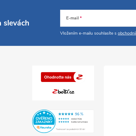
E-mail
a slevách
Vložením e-mailu souhlasíte s
obchodní