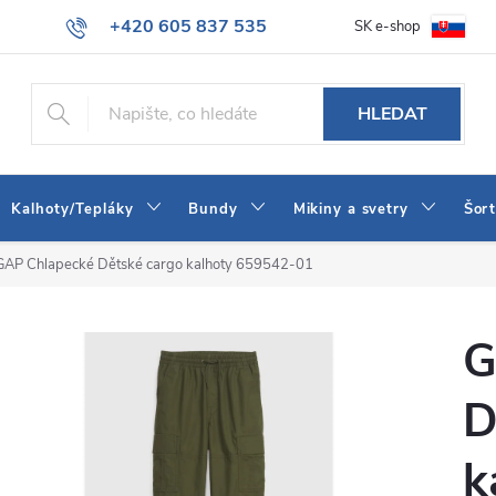
+420 605 837 535
SK e-shop
tba
Obchodní podmínky
Naše prodejna
Blog
Kontakt
info@jeans-shop.cz
HLEDAT
Kalhoty/Tepláky
Bundy
Mikiny a svetry
Šor
GAP Chlapecké Dětské cargo kalhoty 659542-01
G
D
k