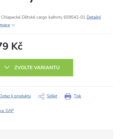
Chlapecké Dětské cargo kalhoty 659542-01
Detailní
rmace
79 Kč
ná
:
ZVOLTE VARIANTU
Dotaz k produktu
Sdílet
Tisk
ka:
GAP