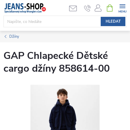
Přejít
NÁKUPNÍ
KOŠÍK
na
obsah
HLEDAT
Džíny
GAP Chlapecké Dětské
cargo džíny 858614-00