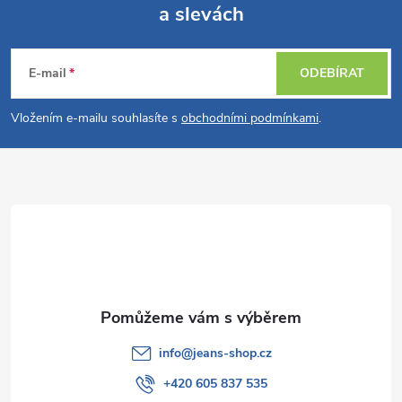
a slevách
Z
á
E-mail
ODEBÍRAT
p
Vložením e-mailu souhlasíte s
obchodními podmínkami
.
a
t
í
info
@
jeans-shop.cz
+420 605 837 535