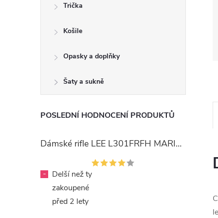
Trička
Košile
Opasky a doplňky
Šaty a sukně
POSLEDNÍ HODNOCENÍ PRODUKTŮ
Dámské rifle LEE L301FRFH MARION STRAIGHT RINSE
-
Delší než ty
zakoupené
C
před 2 lety
l