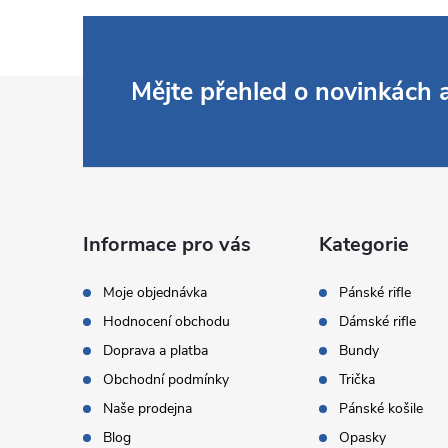
Z
Mějte přehled o novinkách
á
p
a
Informace pro vás
Kategorie
t
Moje objednávka
Pánské rifle
Hodnocení obchodu
Dámské rifle
í
Doprava a platba
Bundy
Obchodní podmínky
Trička
Naše prodejna
Pánské košile
Blog
Opasky