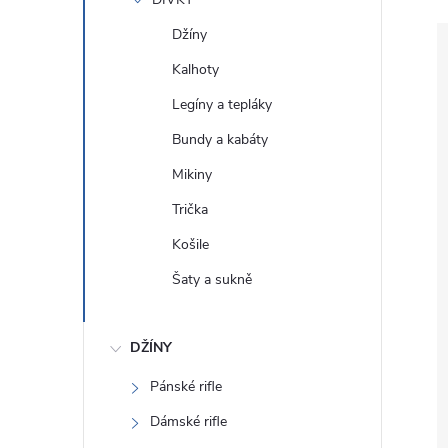
e
Džíny
l
Kalhoty
Legíny a tepláky
Bundy a kabáty
Mikiny
Trička
Košile
Šaty a sukně
DŽÍNY
Pánské rifle
Dámské rifle