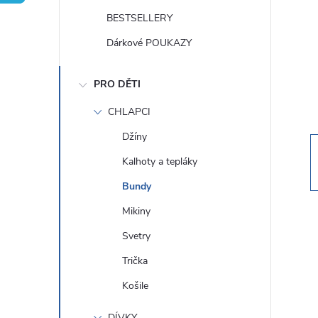
t
BESTSELLERY
r
Dárkové POUKAZY
a
PRO DĚTI
n
CHLAPCI
Džíny
n
Kalhoty a tepláky
í
Bundy
Mikiny
p
Svetry
a
Trička
Košile
n
DÍVKY