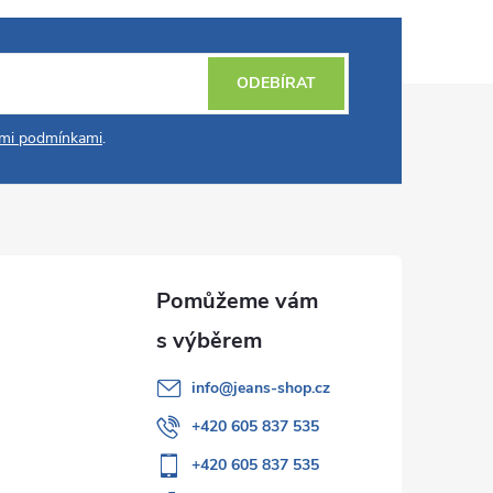
ODEBÍRAT
mi podmínkami
.
info
@
jeans-shop.cz
+420 605 837 535
+420 605 837 535