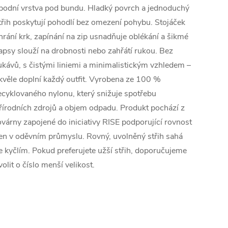
podní vrstva pod bundu. Hladký povrch a jednoduchý
třih poskytují pohodlí bez omezení pohybu. Stojáček
hrání krk, zapínání na zip usnadňuje oblékání a šikmé
apsy slouží na drobnosti nebo zahřátí rukou. Bez
ukávů, s čistými liniemi a minimalistickým vzhledem –
kvěle doplní každý outfit. Vyrobena ze 100 %
ecyklovaného nylonu, který snižuje spotřebu
řírodních zdrojů a objem odpadu. Produkt pochází z
ovárny zapojené do iniciativy RISE podporující rovnost
en v oděvním průmyslu. Rovný, uvolněný střih sahá
e kyčlím. Pokud preferujete užší střih, doporučujeme
volit o číslo menší velikost.