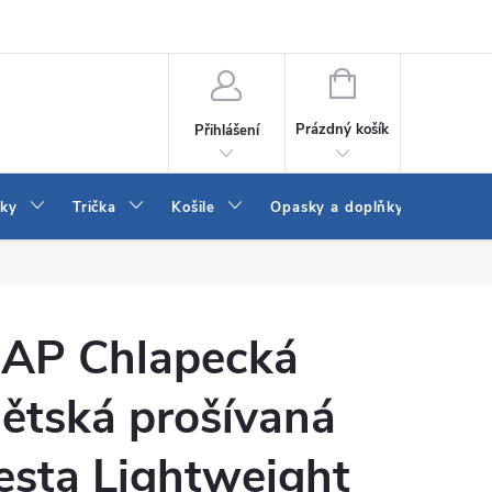
Vrácení a výměna zboží
Reklamace
Jak vybrat džíny Wrangler a
NÁKUPNÍ
KOŠÍK
Prázdný košík
Přihlášení
tky
Trička
Košile
Opasky a doplňky
Šaty
AP Chlapecká
ětská prošívaná
esta Lightweight