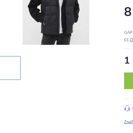
8
GAP 
01
D
1
Měr
cena
Znač