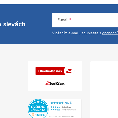
E-mail
a slevách
Vložením e-mailu souhlasíte s
obchodní