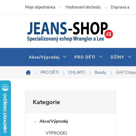
Přejít
Moje objednávka
Hodnocení obchodu
Doprava a pla
na
obsah
Akce/Výprodej
PRO DĚTI
DŽÍNY
PRO DĚTI
CHLAPCI
Bundy
GAP Chlape
Domů
P
Přeskočit
Kategorie
kategorie
o
Akce/Výprodej
s
VÝPRODEJ