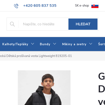
+420 605 837 535
SK e-shop
tba
Obchodní podmínky
Naše prodejna
Blog
Kontakt
info@jeans-shop.cz
HLEDAT
Kalhoty/Tepláky
Bundy
Mikiny a svetry
Šor
cká Dětská prošívaná vesta Lightweight 819205-01
G
D
v