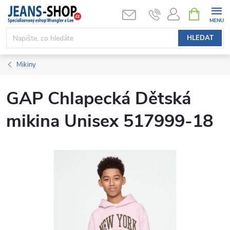
Přejít
NÁKUPNÍ
KOŠÍK
na
obsah
HLEDAT
Mikiny
GAP Chlapecká Dětská
mikina Unisex 517999-18