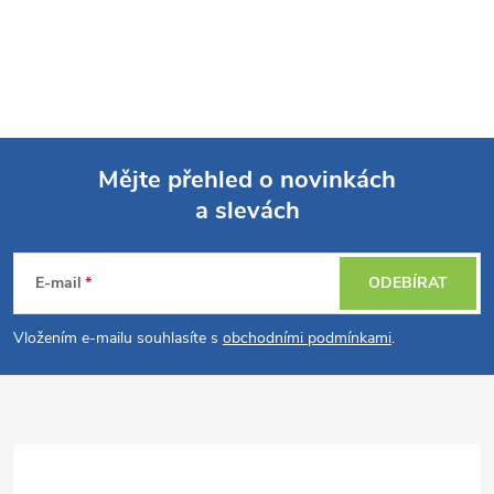
Mějte přehled o novinkách
a slevách
Z
á
E-mail
ODEBÍRAT
p
Vložením e-mailu souhlasíte s
obchodními podmínkami
.
a
t