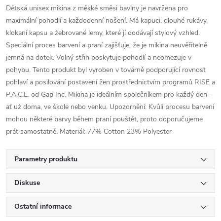
Dětská unisex mikina z měkké směsi bavlny je navržena pro
maximální pohodlí a každodenní nošení. Má kapuci, dlouhé rukávy,
klokaní kapsu a žebrované lemy, které jí dodávají stylový vzhled.
Speciální proces barvení a praní zajišťuje, že je mikina neuvěřitelně
jemná na dotek. Volný střih poskytuje pohodlí a neomezuje v
pohybu. Tento produkt byl vyroben v továrně podporující rovnost
pohlaví a posilování postavení žen prostřednictvím programů RISE a
P.A.C.E. od Gap Inc. Mikina je ideálním společníkem pro každý den –
ať už doma, ve škole nebo venku. Upozornění: Kvůli procesu barvení
mohou některé barvy během praní pouštět, proto doporučujeme
prát samostatně. Materiál: 77% Cotton 23% Polyester
Parametry produktu
Diskuse
Ostatní informace