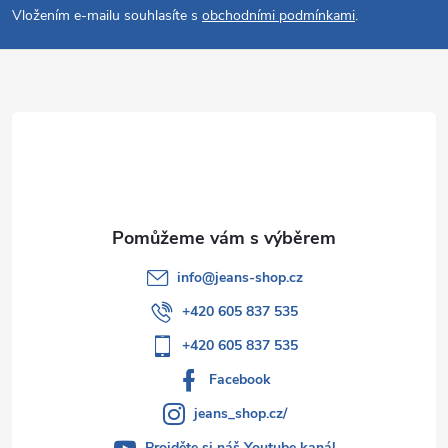
p
Vložením e-mailu souhlasíte s
obchodními podmínkami
.
a
t
í
info
@
jeans-shop.cz
+420 605 837 535
+420 605 837 535
Facebook
jeans_shop.cz/
Projděte si náš Youtube kanál