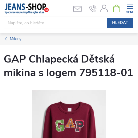
Přejít
NÁKUPNÍ
KOŠÍK
na
obsah
HLEDAT
Mikiny
GAP Chlapecká Dětská
mikina s logem 795118-01