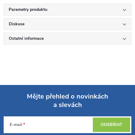
Parametry produktu
Diskuse
Ostatní informace
Mějte přehled o novinkách
a slevách
Z
á
E-mail
ODEBÍRAT