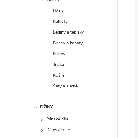
e
Džíny
l
Kalhoty
Legíny a tepláky
Bundy a kabáty
Mikiny
Trička
Košile
Šaty a sukně
DŽÍNY
Pánské rifle
Dámské rifle