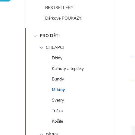
t
BESTSELLERY
r
Dárkové POUKAZY
a
PRO DĚTI
n
CHLAPCI
Džíny
n
Kalhoty a tepláky
í
Bundy
Mikiny
p
Svetry
a
Trička
Košile
n
DÍVKY