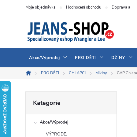
Přejít
Moje objednávka
Hodnocení obchodu
Doprava a pla
na
obsah
Akce/Výprodej
PRO DĚTI
DŽÍNY
PRO DĚTI
CHLAPCI
Mikiny
GAP Chlape
Domů
P
Přeskočit
Kategorie
kategorie
o
Akce/Výprodej
s
VÝPRODEJ