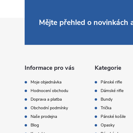
Z
Mějte přehled o novinkách
á
p
a
Informace pro vás
Kategorie
t
Moje objednávka
Pánské rifle
Hodnocení obchodu
Dámské rifle
í
Doprava a platba
Bundy
Obchodní podmínky
Trička
Naše prodejna
Pánské košile
Blog
Opasky