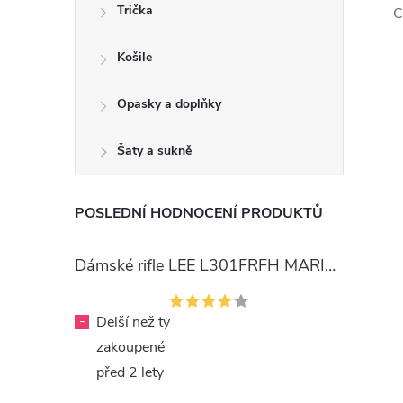
Trička
C
Košile
Opasky a doplňky
Šaty a sukně
POSLEDNÍ HODNOCENÍ PRODUKTŮ
Dámské rifle LEE L301FRFH MARION STRAIGHT RINSE
-
Delší než ty
zakoupené
před 2 lety