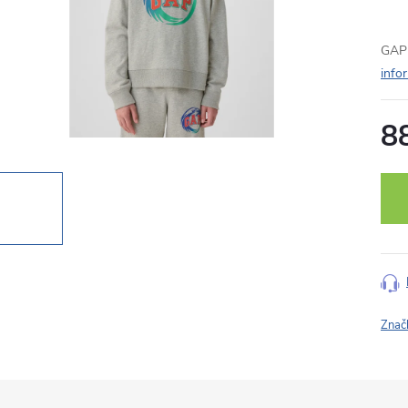
GAP 
info
8
Měr
cena
Znač