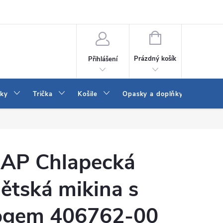
Vrácení a výměna zboží
Reklamace
Jak vybrat džíny Wrangler a
NÁKUPNÍ
KOŠÍK
Prázdný košík
Přihlášení
tky
Trička
Košile
Opasky a doplňky
Šaty
AP Chlapecká
ětská mikina s
ogem 406762-00