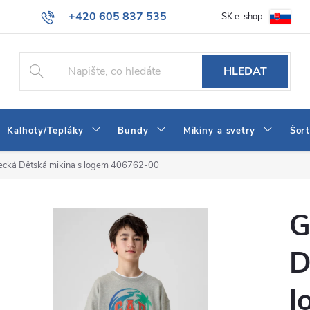
+420 605 837 535
SK e-shop
tba
Obchodní podmínky
Naše prodejna
Blog
Kontakt
info@jeans-shop.cz
HLEDAT
Kalhoty/Tepláky
Bundy
Mikiny a svetry
Šor
cká Dětská mikina s logem 406762-00
G
D
l