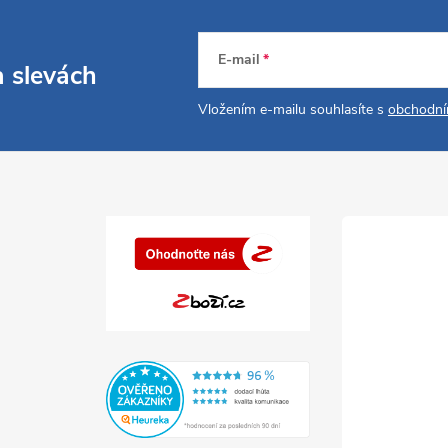
E-mail
a slevách
Vložením e-mailu souhlasíte s
obchodní