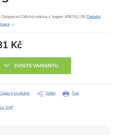
Chlapecká Dětská mikina s logem 406762-00
Detailní
rmace
81 Kč
ná
:
ZVOLTE VARIANTU
Dotaz k produktu
Sdílet
Tisk
ka:
GAP