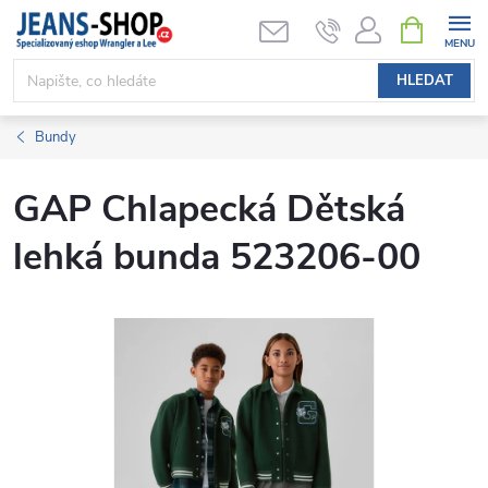
Přejít
NÁKUPNÍ
KOŠÍK
na
obsah
HLEDAT
Bundy
GAP Chlapecká Dětská
lehká bunda 523206-00