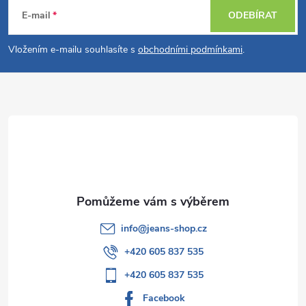
á
E-mail
ODEBÍRAT
p
Vložením e-mailu souhlasíte s
obchodními podmínkami
.
a
t
í
info
@
jeans-shop.cz
+420 605 837 535
+420 605 837 535
Facebook