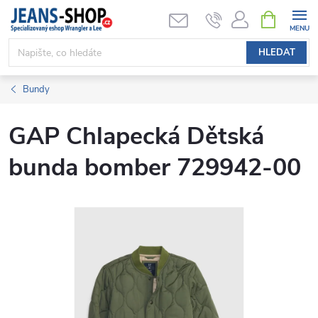
Přejít
NÁKUPNÍ
KOŠÍK
na
obsah
HLEDAT
Bundy
GAP Chlapecká Dětská
bunda bomber 729942-00