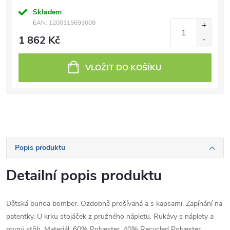
Skladem
EAN:
1200115693008
1 862 Kč
VLOŽIT DO KOŠÍKU
Popis produktu
Detailní popis produktu
Dětská bunda bomber. Ozdobně prošívaná a s kapsami. Zapínání na
patentky. U krku stojáček z pružného nápletu. Rukávy s náplety a
rovný střih. Materiál: 60% Polyester, 40% Recycled Polyester