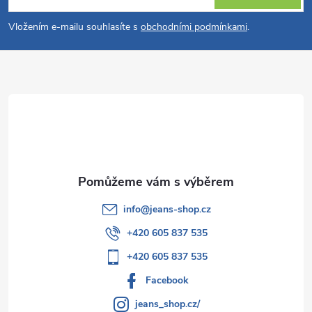
p
Vložením e-mailu souhlasíte s
obchodními podmínkami
.
a
t
í
info
@
jeans-shop.cz
+420 605 837 535
+420 605 837 535
Facebook
jeans_shop.cz/