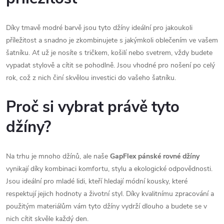
Díky tmavě modré barvě jsou tyto džíny ideální pro jakoukoli
příležitost a snadno je zkombinujete s jakýmkoli oblečením ve vašem
šatníku. Ať už je nosíte s tričkem, košilí nebo svetrem, vždy budete
vypadat stylově a cítit se pohodlně. Jsou vhodné pro nošení po celý
rok, což z nich činí skvělou investici do vašeho šatníku.
Proč si vybrat právě tyto
džíny?
Na trhu je mnoho džínů, ale naše
GapFlex pánské rovné džíny
vynikají díky kombinaci komfortu, stylu a ekologické odpovědnosti.
Jsou ideální pro mladé lidi, kteří hledají módní kousky, které
respektují jejich hodnoty a životní styl. Díky kvalitnímu zpracování a
použitým materiálům vám tyto džíny vydrží dlouho a budete se v
nich cítit skvěle každý den.