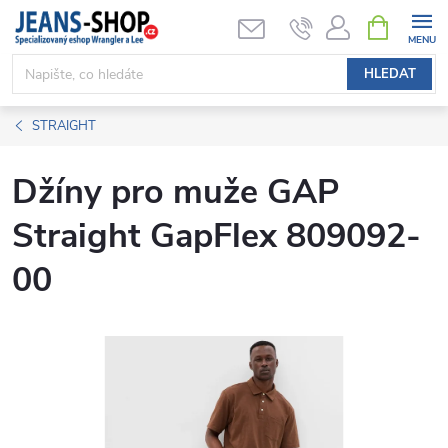
Přejít
NÁKUPNÍ
KOŠÍK
na
obsah
HLEDAT
STRAIGHT
Džíny pro muže GAP
Straight GapFlex 809092-
00