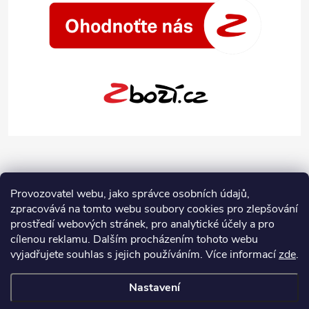
Provozovatel webu, jako správce osobních údajů,
zpracovává na tomto webu soubory cookies pro zlepšování
prostředí webových stránek, pro analytické účely a pro
cílenou reklamu. Dalším procházením tohoto webu
vyjadřujete souhlas s jejich používáním.
Více informací
zde
.
Nastavení
Copyright 2026
Jeans-Shop.cz
. Všechna práva vyhrazena.
Upravit