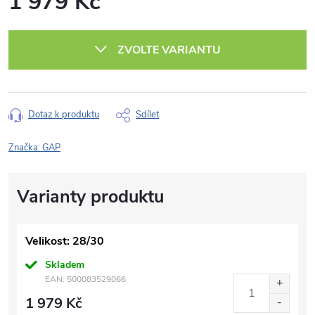
1 979 Kč
Měrná
cena:
ZVOLTE VARIANTU
Dotaz k produktu
Sdílet
Značka:
GAP
Velikost: 28/30
Skladem
EAN:
500083529066
1 979 Kč