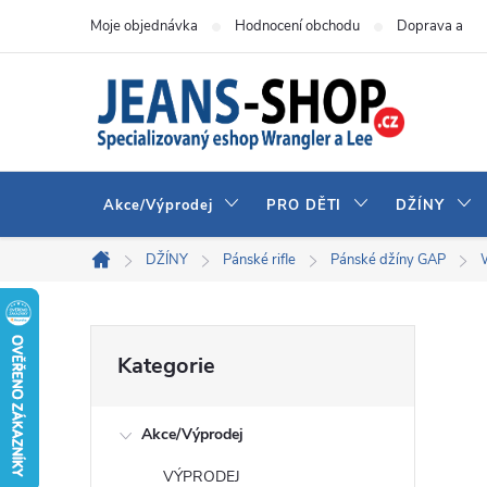
Přejít
Moje objednávka
Hodnocení obchodu
Doprava a pla
na
obsah
Akce/Výprodej
PRO DĚTI
DŽÍNY
DŽÍNY
Pánské rifle
Pánské džíny GAP
Domů
P
Přeskočit
Kategorie
kategorie
o
Akce/Výprodej
s
VÝPRODEJ