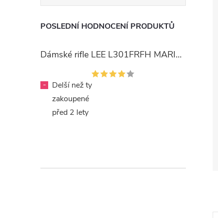
POSLEDNÍ HODNOCENÍ PRODUKTŮ
Dámské rifle LEE L301FRFH MARION STRAIGHT RINSE
-
Delší než ty
zakoupené
před 2 lety