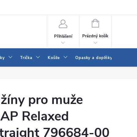
Vrácení a výměna zboží
Reklamace
Jak vybrat džíny Wrangler a
NÁKUPNÍ
KOŠÍK
Prázdný košík
Přihlášení
tky
Trička
Košile
Opasky a doplňky
Šaty
žíny pro muže
AP Relaxed
traight 796684-00