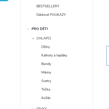
t
BESTSELLERY
r
Dárkové POUKAZY
a
PRO DĚTI
n
CHLAPCI
Džíny
n
Kalhoty a tepláky
í
Bundy
Mikiny
p
Svetry
a
Trička
Košile
n
DÍVKY