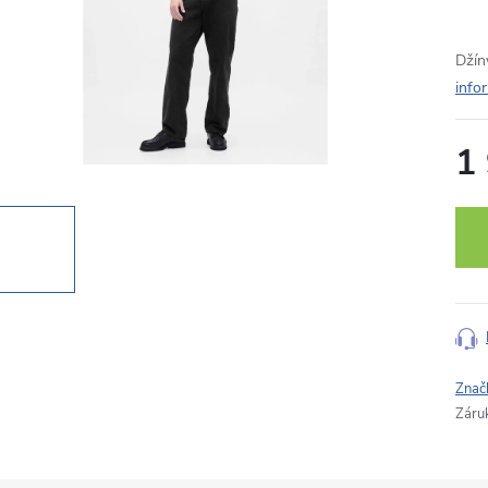
Džín
info
1
Měr
cena
Znač
Záru