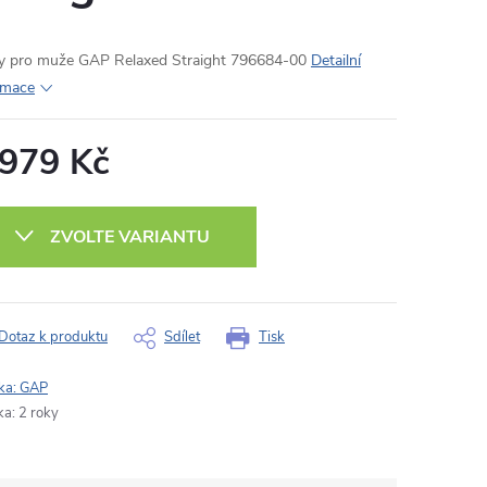
y pro muže GAP Relaxed Straight 796684-00
Detailní
rmace
 979 Kč
ná
:
ZVOLTE VARIANTU
Dotaz k produktu
Sdílet
Tisk
ka:
GAP
ka
:
2 roky