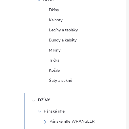
e
Džíny
l
Kalhoty
Legíny a tepláky
Bundy a kabáty
Mikiny
Trička
Košile
Šaty a sukně
DŽÍNY
Pánské rifle
Pánské rifle WRANGLER