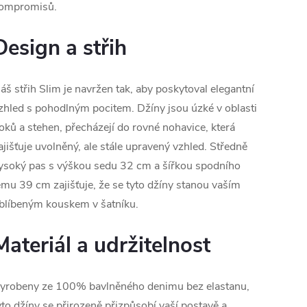
ompromisů.
Design a střih
áš střih Slim je navržen tak, aby poskytoval elegantní
zhled s pohodlným pocitem. Džíny jsou úzké v oblasti
oků a stehen, přecházejí do rovné nohavice, která
ajišťuje uvolněný, ale stále upravený vzhled. Středně
ysoký pas s výškou sedu 32 cm a šířkou spodního
emu 39 cm zajišťuje, že se tyto džíny stanou vaším
blíbeným kouskem v šatníku.
Materiál a udržitelnost
yrobeny ze 100% bavlněného denimu bez elastanu,
yto džíny se přirozeně přizpůsobí vaší postavě a