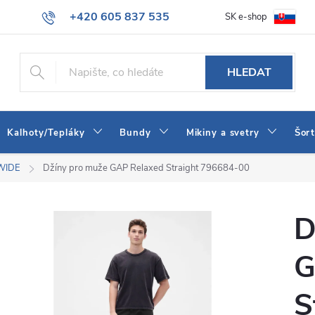
+420 605 837 535
SK e-shop
tba
Obchodní podmínky
Naše prodejna
Blog
Kontakt
info@jeans-shop.cz
HLEDAT
Kalhoty/Tepláky
Bundy
Mikiny a svetry
Šor
WIDE
Džíny pro muže GAP Relaxed Straight 796684-00
D
G
S