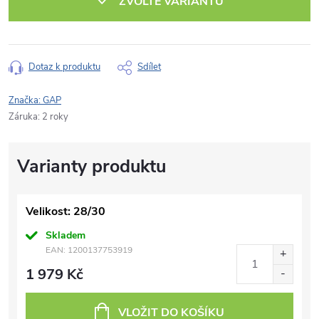
ZVOLTE VARIANTU
Dotaz k produktu
Sdílet
Značka:
GAP
Záruka
:
2 roky
Velikost: 28/30
Skladem
EAN:
1200137753919
1 979 Kč
VLOŽIT DO KOŠÍKU