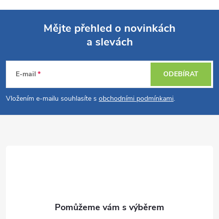
Mějte přehled o novinkách
a slevách
Z
á
E-mail
ODEBÍRAT
p
Vložením e-mailu souhlasíte s
obchodními podmínkami
.
a
t
í