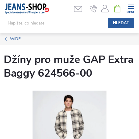
Přejít
NÁKUPNÍ
KOŠÍK
na
obsah
HLEDAT
WIDE
Džíny pro muže GAP Extra
Baggy 624566-00