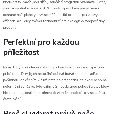
biodiverzity. Navíc jsou džíny součástí programu
Washwell
, který
snižuje spotřebu vody o 20 %. Tímto způsobem přispíváme k
ochraně naší planety a vy se můžete cítit dobře nejen ve svých
džínách, ale i díky svému rozhodnutí pro ekologicky zodpovědný
produkt.
Perfektní pro každou
příležitost
Naše džíny jsou ideální volbou pro každodenní nošení i speciální
příležitosti. Díky jejich neutrální
béžové barvě
snadno sladíte s
jakýmkoliv oblečením. Ať už jdete na procházku, do školy nebo na
neformální schůzku, tyto džíny vám poskytnou pohodlí a styl, který
hledáte. Jsou ideální pro
přechodové roční období
, kdy se počasí
často mění.
Proč si vybrat právě naše