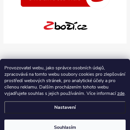
Provozovatel webu, jako správce osobních údajů,
zpracovává na tomto webu soubory cookies pro zlepšování
prostředí webových stránek, pro analytické účely a pro
cílenou reklamu. Dalším procházením tohoto webu
vyjadřujete souhlas s jejich používáním.
Více informací
zde
.
Nastavení
Copyright 2026
Jeans-Shop.cz
. Všechna práva vyhrazena.
Upravit
nastavení cookies
Souhlasím