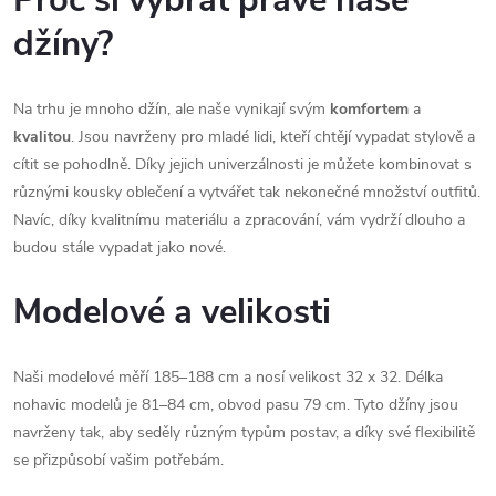
džíny?
Na trhu je mnoho džín, ale naše vynikají svým
komfortem
a
kvalitou
. Jsou navrženy pro mladé lidi, kteří chtějí vypadat stylově a
cítit se pohodlně. Díky jejich univerzálnosti je můžete kombinovat s
různými kousky oblečení a vytvářet tak nekonečné množství outfitů.
Navíc, díky kvalitnímu materiálu a zpracování, vám vydrží dlouho a
budou stále vypadat jako nové.
Modelové a velikosti
Naši modelové měří 185–188 cm a nosí velikost 32 x 32. Délka
nohavic modelů je 81–84 cm, obvod pasu 79 cm. Tyto džíny jsou
navrženy tak, aby seděly různým typům postav, a díky své flexibilitě
se přizpůsobí vašim potřebám.