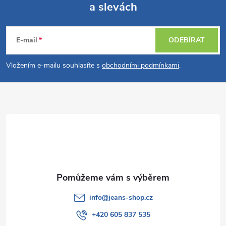
a slevách
Z
á
E-mail
ODEBÍRAT
p
Vložením e-mailu souhlasíte s
obchodními podmínkami
.
a
t
í
info
@
jeans-shop.cz
+420 605 837 535