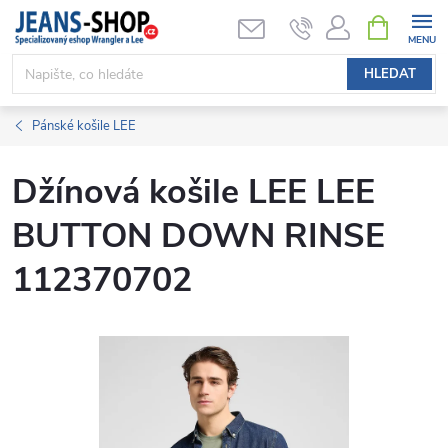
Přejít
NÁKUPNÍ
KOŠÍK
na
obsah
HLEDAT
Pánské košile LEE
Džínová košile LEE LEE
BUTTON DOWN RINSE
112370702