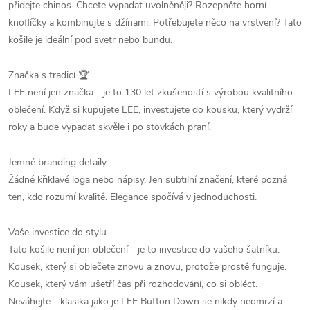
přidejte chinos. Chcete vypadat uvolněněji? Rozepněte horní
knoflíčky a kombinujte s džínami. Potřebujete něco na vrstvení? Tato
košile je ideální pod svetr nebo bundu.
Značka s tradicí 🏆
LEE není jen značka - je to 130 let zkušeností s výrobou kvalitního
oblečení. Když si kupujete LEE, investujete do kousku, který vydrží
roky a bude vypadat skvěle i po stovkách praní.
Jemné branding detaily
Žádné křiklavé loga nebo nápisy. Jen subtilní značení, které pozná
ten, kdo rozumí kvalitě. Elegance spočívá v jednoduchosti.
Vaše investice do stylu
Tato košile není jen oblečení - je to investice do vašeho šatníku.
Kousek, který si oblečete znovu a znovu, protože prostě funguje.
Kousek, který vám ušetří čas při rozhodování, co si obléct.
Neváhejte - klasika jako je LEE Button Down se nikdy neomrzí a