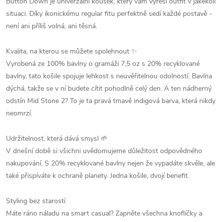
Button Down je univerzální kousek, který vám vyřeší outfit v jakékoli
situaci. Díky ikonickému regular fitu perfektně sedí každé postavě -
není ani příliš volná, ani těsná.
Kvalita, na kterou se můžete spolehnout ✨
Vyrobená ze 100% bavlny o gramáži 7,5 oz s 20% recyklované
bavlny, tato košile spojuje lehkost s neuvěřitelnou odolností. Bavlna
dýchá, takže se v ní budete cítit pohodlně celý den. A ten nádherný
odstín Mid Stone 2? To je ta pravá tmavě indigová barva, která nikdy
neomrzí.
Udržitelnost, která dává smysl 🌱
V dnešní době si všichni uvědomujeme důležitost odpovědného
nakupování. S 20% recyklované bavlny nejen že vypadáte skvěle, ale
také přispíváte k ochraně planety. Jedna košile, dvojí benefit.
Styling bez starostí
Máte ráno náladu na smart casual? Zapněte všechna knoflíčky a