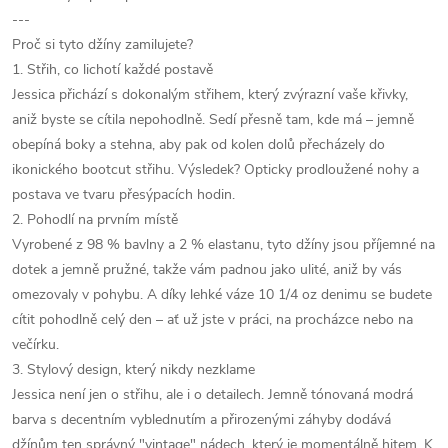
---
Proč si tyto džíny zamilujete?
1. Střih, co lichotí každé postavě
Jessica přichází s dokonalým střihem, který zvýrazní vaše křivky,
aniž byste se cítila nepohodlně. Sedí přesně tam, kde má – jemně
obepíná boky a stehna, aby pak od kolen dolů přecházely do
ikonického bootcut střihu. Výsledek? Opticky prodloužené nohy a
postava ve tvaru přesýpacích hodin.
2. Pohodlí na prvním místě
Vyrobené z 98 % bavlny a 2 % elastanu, tyto džíny jsou příjemné na
dotek a jemně pružné, takže vám padnou jako ulité, aniž by vás
omezovaly v pohybu. A díky lehké váze 10 1/4 oz denimu se budete
cítit pohodlně celý den – ať už jste v práci, na procházce nebo na
večírku.
3. Stylový design, který nikdy nezklame
Jessica není jen o střihu, ale i o detailech. Jemně tónovaná modrá
barva s decentním vyblednutím a přirozenými záhyby dodává
džínům ten správný "vintage" nádech, který je momentálně hitem. K