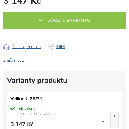
3 147 Kč
Měrná
cena:
ZVOLTE VARIANTU
Dotaz k produktu
Sdílet
Značka:
LEE
Velikost: 26/31
Skladem
EAN:
5401139391475
3 147 Kč