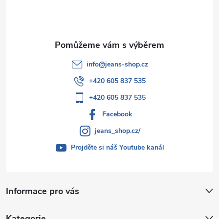
í
info
@
jeans-shop.cz
+420 605 837 535
+420 605 837 535
Facebook
jeans_shop.cz/
Projděte si náš Youtube kanál
Informace pro vás
Kategorie