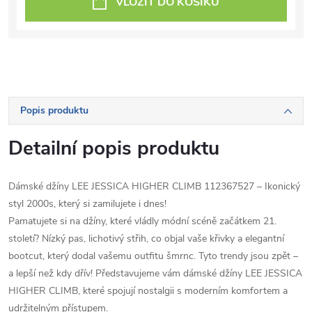
VLOŽIT DO KOŠÍKU
Popis produktu
Detailní popis produktu
Dámské džíny LEE JESSICA HIGHER CLIMB 112367527 – Ikonický
styl 2000s, který si zamilujete i dnes!
Pamatujete si na džíny, které vládly módní scéně začátkem 21.
století? Nízký pas, lichotivý střih, co objal vaše křivky a elegantní
bootcut, který dodal vašemu outfitu šmrnc. Tyto trendy jsou zpět –
a lepší než kdy dřív! Představujeme vám dámské džíny LEE JESSICA
HIGHER CLIMB, které spojují nostalgii s moderním komfortem a
udržitelným přístupem.