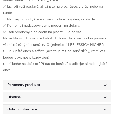
vašem šatníku. Jsou to džíny, které:
✅ Lichotí vaší postavě, ať už jste na procházce, v práci nebo na
rande.
✅ Nabízejí pohodlí, které si zasloužíte – celý den, každý den.
✅ Kombinují nadčasový styl s moderními detaily.
✅ Jsou vyrobeny s ohledem na planetu – a na vás.
Nenechte si ujít příležitost vlastnit džíny, které vás budou provázet
všemi důležitými okamžiky. Objednejte si LEE JESSICA HIGHER
CLIMB ještě dnes a zažijte, jaké to je mít na sobě džíny, které vás
budou bavit nosit každý den!
👉 Klikněte na tlačítko "Přidat do košíku" a udělejte si radost ještě
dnes!
Parametry produktu
Diskuse
Ostatní informace