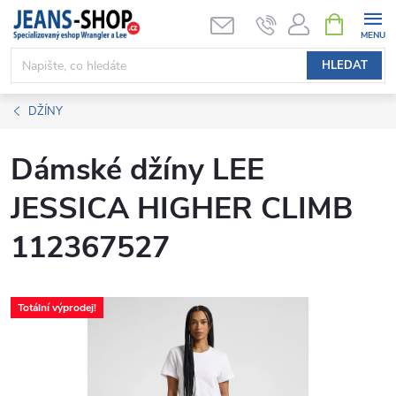
Přejít
NÁKUPNÍ
KOŠÍK
na
obsah
HLEDAT
DŽÍNY
Dámské džíny LEE
JESSICA HIGHER CLIMB
112367527
Totální výprodej!