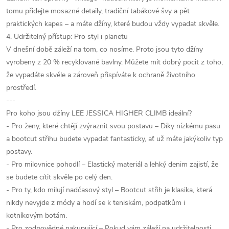
tomu přidejte mosazné detaily, tradiční tabákové švy a pět
praktických kapes – a máte džíny, které budou vždy vypadat skvěle.
4. Udržitelný přístup: Pro styl i planetu
V dnešní době záleží na tom, co nosíme. Proto jsou tyto džíny
vyrobeny z 20 % recyklované bavlny. Můžete mít dobrý pocit z toho,
že vypadáte skvěle a zároveň přispíváte k ochraně životního
prostředí.
---
Pro koho jsou džíny LEE JESSICA HIGHER CLIMB ideální?
- Pro ženy, které chtějí zvýraznit svou postavu – Díky nízkému pasu
a bootcut střihu budete vypadat fantasticky, ať už máte jakýkoliv typ
postavy.
- Pro milovnice pohodlí – Elastický materiál a lehký denim zajistí, že
se budete cítit skvěle po celý den.
- Pro ty, kdo milují nadčasový styl – Bootcut střih je klasika, která
nikdy nevyjde z módy a hodí se k teniskám, podpatkům i
kotníkovým botám.
- Pro zodpovědné nakupující – Pokud vám záleží na udržitelnosti,