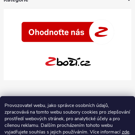
Provozovatel webu, jako správce osobních údajů,
zpracovává na tomto webu soubory cookies pro zlepšování
prostředí webových stránek, pro analytické účely a pro
cílenou reklamu. Dalším procházením tohoto webu
vyjadřujete souhlas s jejich používáním.
Více informací
zde
.