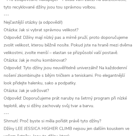
tyto recyklované džíny jsou tou správnou volbou.
---
Nejčastější otázky (a odpovědi!)
Otázka: Jak si vybrat správnou velikost?
Odpověď: Džíny mají nízký pas a mírně pruží, proto doporučujeme
zvolit velikost, kterou běžně nosíte. Pokud jste na hraně mezi dvěma
velikostmi, zvolte menší – elastan se přizpůsobí vaší postavě.
Otázka: Jak je mohu kombinovat?
Odpověď: Tyto džíny jsou neuvěřitelně univerzální! Na každodenní
nošení zkombinujte s bílým tričkem a teniskami. Pro elegantnější
look přidejte halenku, sako a podpatky.
Otázka: Jak je udržovat?
Odpověď: Doporučujeme prát naruby na šetrný program při nízké
teplotě, aby si džíny zachovaly svůj tvar a barvu.
---
Shrnutí: Proč byste si měla pořídit právě tyto džíny?
Džíny LEE JESSICA HIGHER CLIMB nejsou jen dalším kouskem ve