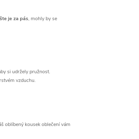
te je za pás
, mohly by se
by si udržely pružnost.
čerstvém vzduchu.
 váš oblíbený kousek oblečení vám