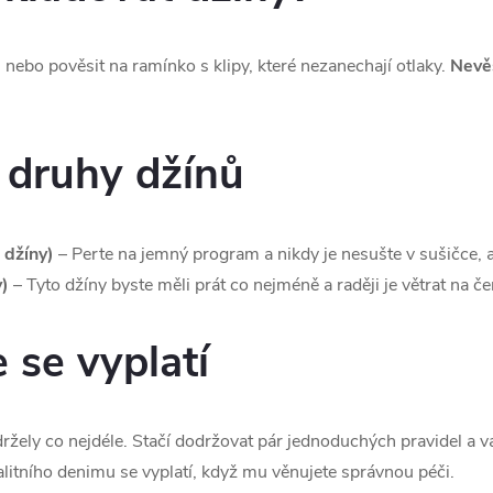
 nebo pověsit na ramínko s klipy, které nezanechají otlaky.
Nevěš
 druhy džínů
 džíny)
– Perte na jemný program a nikdy je nesušte v sušičce, a
)
– Tyto džíny byste měli prát co nejméně a raději je větrat na 
 se vyplatí
vydržely co nejdéle. Stačí dodržovat pár jednoduchých pravidel a
valitního denimu se vyplatí, když mu věnujete správnou péči.