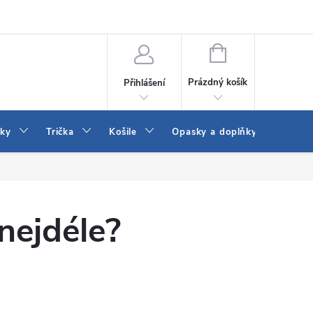
Vrácení a výměna zboží
Reklamace
Jak vybrat džíny Wrangler a
NÁKUPNÍ
KOŠÍK
Prázdný košík
Přihlášení
tky
Trička
Košile
Opasky a doplňky
Šaty
 nejdéle?