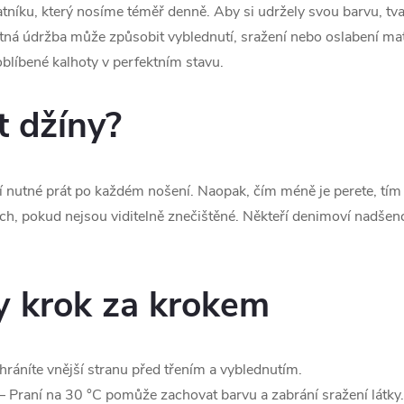
íku, který nosíme téměř denně. Aby si udržely svou barvu, tvar 
tná údržba může způsobit vyblednutí, sražení nebo oslabení mater
líbené kalhoty v perfektním stavu.
t džíny?
 nutné prát po každém nošení. Naopak, čím méně je perete, tím d
ních, pokud nejsou viditelně znečištěné. Někteří denimoví nadšen
ny krok za krokem
ráníte vnější stranu před třením a vyblednutím.
– Praní na 30 °C pomůže zachovat barvu a zabrání sražení látky.