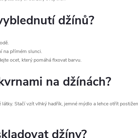
vyblednutí džínů?
odě.
í na přímém slunci.
jte ocet, který pomáhá fixovat barvu.
skvrnami na džínách?
látky. Stačí vzít vlhký hadřík, jemné mýdlo a lehce otřít postiže
skladovat džíny?