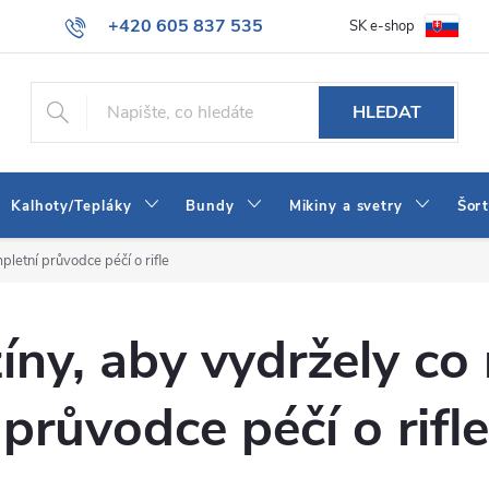
+420 605 837 535
SK e-shop
tba
Obchodní podmínky
Naše prodejna
Blog
Kontakt
info@jeans-shop.cz
HLEDAT
Kalhoty/Tepláky
Bundy
Mikiny a svetry
Šor
pletní průvodce péčí o rifle
íny, aby vydržely co
průvodce péčí o rifle