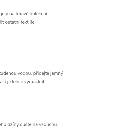
gely na tmavé oblečení.
ostatní textilie.
a
tudenou vodou, přidejte jemný
ačí je lehce vymačkat.
oho džíny sušte na vzduchu,