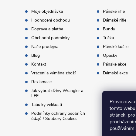
t
Moje objednávka
Pánské rifle
Hodnocení obchodu
Dámské rifle
í
Doprava a platba
Bundy
Obchodní podmínky
Trička
Naše prodejna
Pánské košile
Blog
Opasky
Kontakt
Pánské akce
Vrácení a výměna zboží
Dámské akce
Reklamace
Jak vybrat džíny Wrangler a
LEE
Provozovate
Tabulky velikostí
tomto webu 
Podmínky ochrany osobních
stránek, pro
údajů / Soubory Cookies
procházením
používáním.