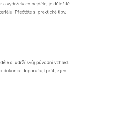
a vydržely co nejdéle, je důležité
iálu. Přečtěte si praktické tipy,
éle si udrží svůj původní vzhled.
ci dokonce doporučují prát je jen