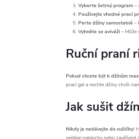
Vyberte šetrný program
– 
Používejte vhodné prací p
Perte džíny samostatně
– 
Vyhněte se aviváži
– Může o
Ruční praní ri
Pokud chcete být k džínům maxi
prací gel a nechte džíny chvíli n
Jak sušit dží
Nikdy je
nedávejte do sušičky
! 
nejlépe naplocho nebo zavěšené za