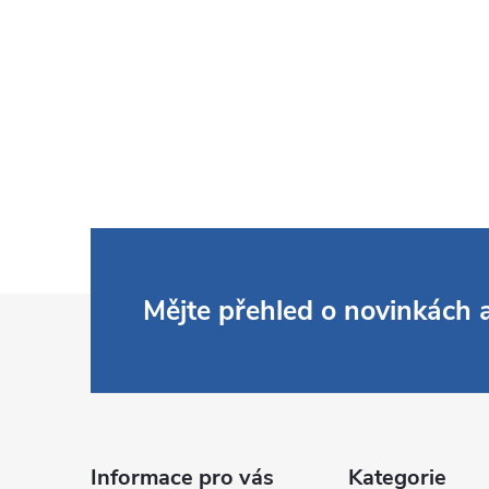
Z
Mějte přehled o novinkách
á
p
a
Informace pro vás
Kategorie