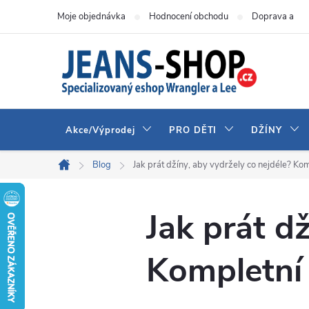
Přejít
Moje objednávka
Hodnocení obchodu
Doprava a pla
na
obsah
Akce/Výprodej
PRO DĚTI
DŽÍNY
Blog
Jak prát džíny, aby vydržely co nejdéle? Kom
Domů
Jak prát dž
Kompletní 