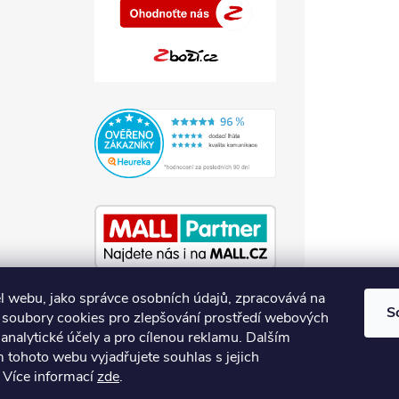
l webu, jako správce osobních údajů, zpracovává na
S
soubory cookies pro zlepšování prostředí webových
 analytické účely a pro cílenou reklamu. Dalším
 tohoto webu vyjadřujete souhlas s jejich
Více informací
zde
.