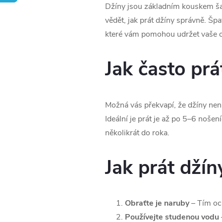
Džíny jsou základním kouskem šatn
vědět, jak prát džíny správně. Špa
které vám pomohou udržet vaše ob
Jak často prá
Možná vás překvapí, že džíny není
Ideální je prát je až po 5–6 noše
několikrát do roka.
Jak prát dží
Obraťte je naruby
– Tím och
Používejte studenou vodu