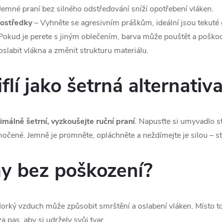
Jemné praní bez silného odstřeďování sníží opotřebení vláken.
rostředky
– Vyhněte se agresivním práškům, ideální jsou tekuté 
Pokud je perete s jiným oblečením, barva může pouštět a poškodit 
slabit vlákna a změnit strukturu materiálu.
flí jako šetrná alternativ
málně šetrní, vyzkoušejte
ruční praní
. Napusťte si umyvadlo s
amočené. Jemně je promněte, opláchněte a neždímejte je silou – st
ny bez poškození?
Horký vzduch může způsobit smrštění a oslabení vláken. Místo t
 pas, aby si udržely svůj tvar.