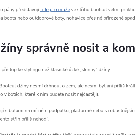
o pány představují
rifle pro muže
ve střihu bootcut velmi prakti
ea boots nebo outdoorové boty, nohavice přes ně přirozeně spad
džíny správně nosit a ko
 přístup ke stylingu než klasické úzké „skinny“ džíny.
ootcut džíny nesmí drhnout o zem, ale nesmí být ani příliš krátk
v botách, které k nim budete nosit nejčastěji).
jí s botami na mírném podpatku, platformě nebo s robustnějším
nto střih příliš nehodí.