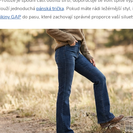
rotože je spodní část outfitu širší, doporučuje se volit spíše v
slouží jednoduchá
pánská trička
. Pokud máte rádi ležérnější styl,
ikiny GAP
do pasu, které zachovají správné proporce vaší siluet