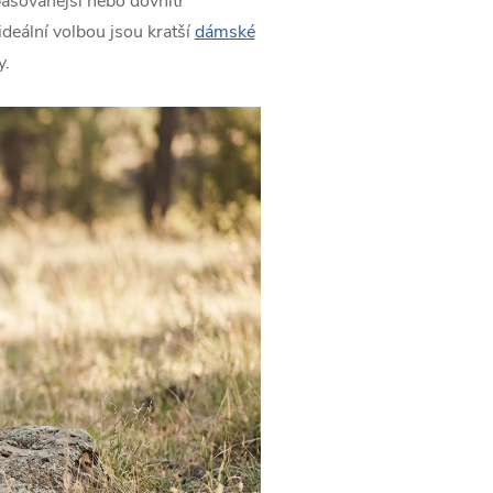
ypasovanější nebo dovnitř
 ideální volbou jsou kratší
dámské
y.