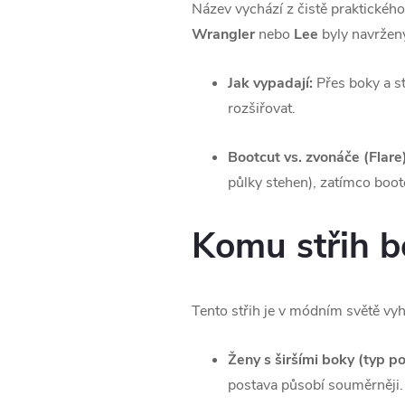
Název vychází z čistě praktického
Wrangler
nebo
Lee
byly navrženy
Jak vypadají:
Přes boky a st
rozšiřovat.
Bootcut vs. zvonáče (Flare)
půlky stehen), zatímco bootcu
Komu střih bo
Tento střih je v módním světě vy
Ženy s širšími boky (typ p
postava působí souměrněji