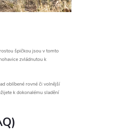
prostou špičkou jsou v tomto
nohavice zvládnutou k
 oblíbené rovné či volnější
užijete k dokonalému sladění
AQ)