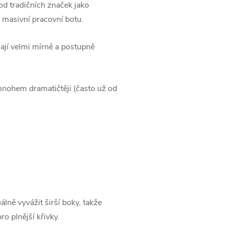
od tradičních značek jako
 masivní pracovní botu.
nají velmi mírně a postupně
 mnohem dramatičtěji (často už od
ně vyvážit širší boky, takže
o plnější křivky.