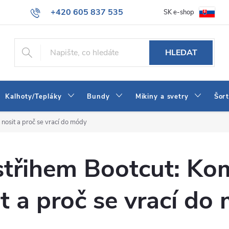
+420 605 837 535
SK e-shop
tba
Obchodní podmínky
Naše prodejna
Blog
Kontakt
info@jeans-shop.cz
HLEDAT
Kalhoty/Tepláky
Bundy
Mikiny a svetry
Šor
 nosit a proč se vrací do módy
třihem Bootcut: Kom
it a proč se vrací do