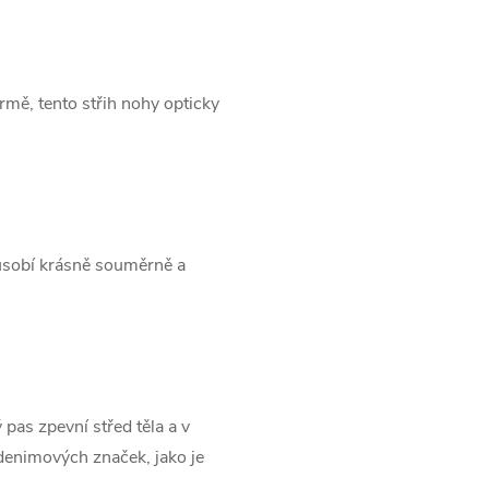
mě, tento střih nohy opticky
působí krásně souměrně a
pas zpevní střed těla a v
 denimových značek, jako je