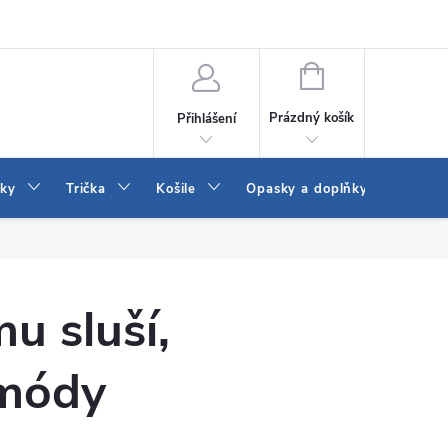
Vrácení a výměna zboží
Reklamace
Jak vybrat džíny Wrangler a
NÁKUPNÍ
KOŠÍK
Prázdný košík
Přihlášení
tky
Trička
Košile
Opasky a doplňky
Šaty
u sluší,
 módy