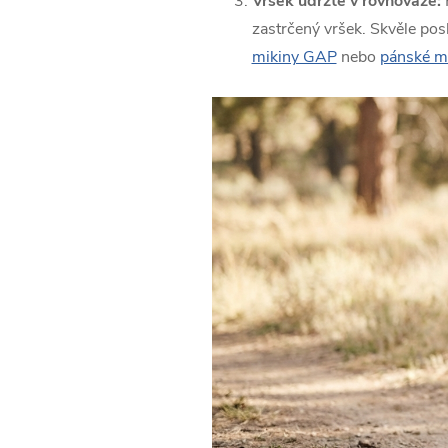
Vršek udržte v rovnováze:
P
zastrčený vršek. Skvěle po
mikiny GAP
nebo
pánské m