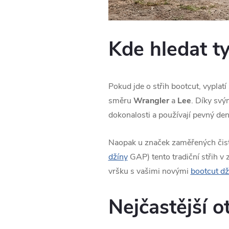
Kde hledat t
Pokud jde o střih bootcut, vyplat
směru
Wrangler
a
Lee
. Díky sv
dokonalosti a používají pevný deni
Naopak u značek zaměřených čistě
džíny
GAP) tento tradiční střih v 
vršku s vašimi novými
bootcut d
Nejčastější o