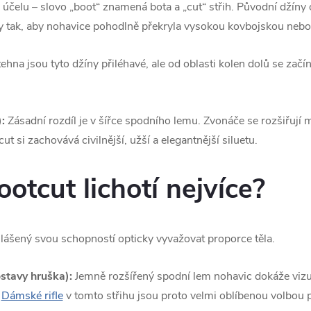
 účelu – slovo „boot“ znamená bota a „cut“ střih. Původní džíny 
 tak, aby nohavice pohodlně překryla vysokou kovbojskou nebo
ehna jsou tyto džíny přiléhavé, ale od oblasti kolen dolů se začí
:
Zásadní rozdíl je v šířce spodního lemu. Zvonáče se rozšiřují
t si zachovává civilnější, užší a elegantnější siluetu.
otcut lichotí nejvíce?
hlášený svou schopností opticky vyvažovat proporce těla.
ostavy hruška):
Jemně rozšířený spodní lem nohavic dokáže vizuál
.
Dámské rifle
v tomto střihu jsou proto velmi oblíbenou volbou pr