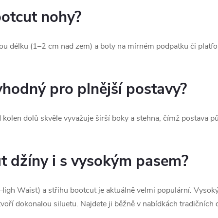
ootcut nohy?
ou délku (1–2 cm nad zem) a boty na mírném podpatku či platfor
 vhodný pro plnější postavy?
 kolen dolů skvěle vyvažuje širší boky a stehna, čímž postava 
ut džíny i s vysokým pasem?
h Waist) a střihu bootcut je aktuálně velmi populární. Vysoký 
voří dokonalou siluetu. Najdete ji běžně v nabídkách tradičních