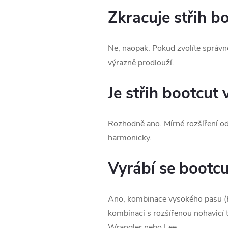
Zkracuje střih b
Ne, naopak. Pokud zvolíte správn
výrazně prodlouží.
Je střih bootcut
Rozhodně ano. Mírné rozšíření od
harmonicky.
Vyrábí se bootc
Ano, kombinace vysokého pasu (Hig
kombinaci s rozšířenou nohavicí t
Wrangler nebo Lee.