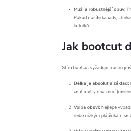
Muži a robustnější obuv:
Pr
Pokud nosíte kanady, chels
kotníků.
Jak bootcut 
Střih bootcut vyžaduje trochu jiný
Délka je absolutní základ:
B
centimetry nad zemí (měřeno 
Volba obuvi:
Nejlépe vypada
nebo nízkým plátěnkám se te