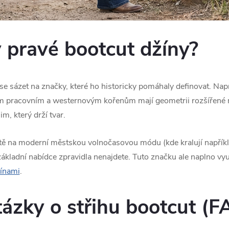
y pravé bootcut džíny?
í se sázet na značky, které ho historicky pomáhaly definovat. Na
ým pracovním a westernovým kořenům mají geometrii rozšířené 
m, který drží tvar.
 na moderní městskou volnočasovou módu (kde kralují například
základní nabídce zpravidla nenajdete. Tuto značku ale naplno vy
žínami
.
tázky o střihu bootcut (F