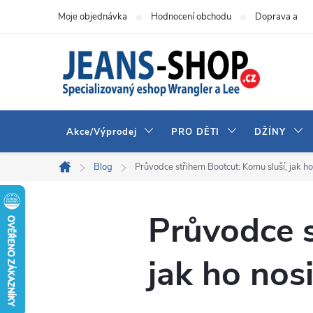
Přejít
Moje objednávka
Hodnocení obchodu
Doprava a pla
na
obsah
Akce/Výprodej
PRO DĚTI
DŽÍNY
Blog
Průvodce střihem Bootcut: Komu sluší, jak ho
Domů
Průvodce s
jak ho nos