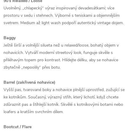
90’s Relaxed / Loose
Uvolněný, „chlapecký“ výraz inspirovaný devadesátkami; více
prostoru v sedu i stehnech. Výborné s teniskami a objemnějším
svetrem. Medium až light wash podpoří autentický vintage dojem.
Baggy
Ještě širší a volnější silueta než u relaxed/loose, bohatý objem v
nohavicích. Vytváří moderní streetový look, funguje skvěle s
přiléhavým topem pro kontrast. Hlídejte délku, aby se nohavice
zbytečně „nepoolily“ přes botu.
Barrel (zakřivená nohavice)
Vyšší pas, tvarované boky a nohavice plnější uprostřed, zužující se
ke kotníkům. Současný, výrazný střih, který lichotí, když chcete
zdůraznit pas a štíhlejší kotník. Skvělé s kotníkovými botami nebo
loafers a kratším svrchním dílem.
Bootcut / Flare