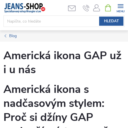
Přejít
NÁKUPNÍ
KOŠÍK
na
obsah
HLEDAT
Blog
Americká ikona GAP už
i u nás
Americká ikona s
nadčasovým stylem:
Proč si džíny GAP