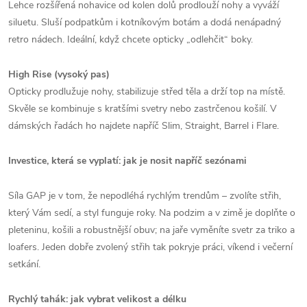
Lehce rozšířená nohavice od kolen dolů prodlouží nohy a vyváží
siluetu. Sluší podpatkům i kotníkovým botám a dodá nenápadný
retro nádech. Ideální, když chcete opticky „odlehčit“ boky.
High Rise (vysoký pas)
Opticky prodlužuje nohy, stabilizuje střed těla a drží top na místě.
Skvěle se kombinuje s kratšími svetry nebo zastrčenou košilí. V
dámských řadách ho najdete napříč Slim, Straight, Barrel i Flare.
Investice, která se vyplatí: jak je nosit napříč sezónami
Síla GAP je v tom, že nepodléhá rychlým trendům – zvolíte střih,
který Vám sedí, a styl funguje roky. Na podzim a v zimě je doplňte o
pleteninu, košili a robustnější obuv; na jaře vyměníte svetr za triko a
loafers. Jeden dobře zvolený střih tak pokryje práci, víkend i večerní
setkání.
Rychlý tahák: jak vybrat velikost a délku