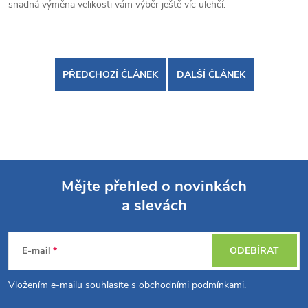
snadná výměna velikosti vám výběr ještě víc ulehčí.
PŘEDCHOZÍ ČLÁNEK
DALŠÍ ČLÁNEK
Mějte přehled o novinkách
a slevách
Z
á
E-mail
ODEBÍRAT
p
Vložením e-mailu souhlasíte s
obchodními podmínkami
.