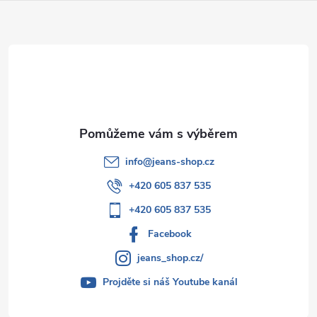
a
t
í
info
@
jeans-shop.cz
+420 605 837 535
+420 605 837 535
Facebook
jeans_shop.cz/
Projděte si náš Youtube kanál