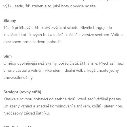
výšku sedu, šíři stehen a to, jaké boty obvykle nosíte.
Skinny
Těsně přiléhavý střih, který zvýrazní siluetu. Skvěle funguje do
kozaček i kotníkových bot a s delší košilí či oversize svetrem. Volte s
elastanem pro celodenní pohodlí.
Slim
O něco uvolněnější než skinny, pořád čistá, štíhlá linie. Přechází mezi
smart-casual a volným víkendem. Ideální volba, když chcete jedny
univerzální džíny.
Straight (rovný střih)
Klasika s rovnou nohavicí od stehna dolů, která sedí většině postav.
Uhlazený vzhled a snadné kombinování s tričkem, košilí i pleteninou.
Nadčasový základ šatníku.