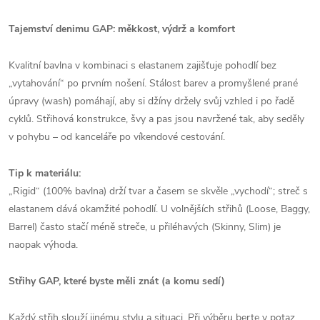
Tajemství denimu GAP: měkkost, výdrž a komfort
Kvalitní bavlna v kombinaci s elastanem zajišťuje pohodlí bez
„vytahování“ po prvním nošení. Stálost barev a promyšlené prané
úpravy (wash) pomáhají, aby si džíny držely svůj vzhled i po řadě
cyklů. Střihová konstrukce, švy a pas jsou navržené tak, aby seděly
v pohybu – od kanceláře po víkendové cestování.
Tip k materiálu:
„Rigid“ (100% bavlna) drží tvar a časem se skvěle „vychodí“; streč s
elastanem dává okamžité pohodlí. U volnějších střihů (Loose, Baggy,
Barrel) často stačí méně streče, u přiléhavých (Skinny, Slim) je
naopak výhoda.
Střihy GAP, které byste měli znát (a komu sedí)
Každý střih slouží jinému stylu a situaci. Při výběru berte v potaz