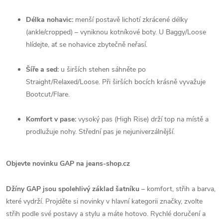
Délka nohavic:
menší postavě lichotí zkrácené délky
(ankle/cropped) – vyniknou kotníkové boty. U Baggy/Loose
hlídejte, ať se nohavice zbytečně neřasí.
Šíře a sed:
u širších stehen sáhněte po
Straight/Relaxed/Loose. Při širších bocích krásně vyvažuje
Bootcut/Flare.
Komfort v pase:
vysoký pas (High Rise) drží top na místě a
prodlužuje nohy. Střední pas je nejuniverzálnější.
Objevte novinku GAP na jeans-shop.cz
Džíny GAP jsou spolehlivý základ šatníku
– komfort, střih a barva,
které vydrží. Projděte si novinky v hlavní kategorii značky, zvolte
střih podle své postavy a stylu a máte hotovo. Rychlé doručení a