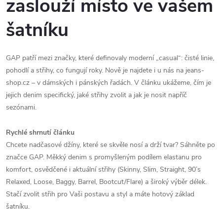
zaslouží místo ve vašem
šatníku
GAP patří mezi značky, které definovaly moderní „casual“: čisté linie,
pohodlí a střihy, co fungují roky. Nově je najdete i u nás na jeans-
shop.cz – v dámských i pánských řadách. V článku ukážeme, čím je
jejich denim specifický, jaké střihy zvolit a jak je nosit napříč
sezónami.
Rychlé shrnutí článku
Chcete nadčasové džíny, které se skvěle nosí a drží tvar? Sáhněte po
značce GAP. Měkký denim s promyšleným podílem elastanu pro
komfort, osvědčené i aktuální střihy (Skinny, Slim, Straight, 90’s
Relaxed, Loose, Baggy, Barrel, Bootcut/Flare) a široký výběr délek.
Stačí zvolit střih pro Vaši postavu a styl a máte hotový základ
šatníku.