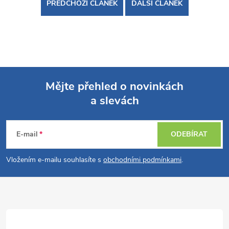
PŘEDCHOZÍ ČLÁNEK
DALŠÍ ČLÁNEK
Mějte přehled o novinkách
a slevách
Z
á
E-mail
ODEBÍRAT
p
Vložením e-mailu souhlasíte s
obchodními podmínkami
.
a
t