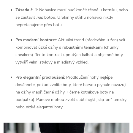
Zásada č. 1:
Nohavice musí buď končit těsně u kotníku, nebo
se zastavit
nad
botou. U Skinny střihu nohavici nikdy
nepretahujeme přes botu.
Pro moderní kontrast:
Aktuální trend (především u žen) velí
kombinovat úzké džíny s
robustními teniskami
(chunky
sneakers). Tento kontrast upnutých kalhot a objemné boty
vytváří velmi stylový a mladistvý vzhled.
Pro elegantní prodloužení:
Prodloužení nohy nejlépe
dosáhnete, pokud zvolíte boty, které barvou plynule navazují
na džíny (např. černé džíny + černé kotníkové boty na
podpatku). Pánové mohou zvolit subtilnější „slip-on“ tenisky
nebo nízké elegantní boty.