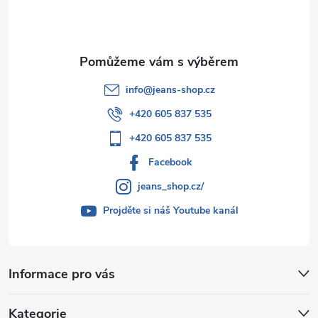
í
info
@
jeans-shop.cz
+420 605 837 535
+420 605 837 535
Facebook
jeans_shop.cz/
Projděte si náš Youtube kanál
Informace pro vás
Kategorie