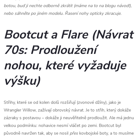
botou, buď ji nechte odborně zkrátit (máme na to na blogu návod!),
nebo sáhněte po jiném modelu. Řasení nohy opticky zkracuje.
Bootcut a Flare (Návrat
70s: Prodloužení
nohou, které vyžaduje
výšku)
Střihy, které se od kolen dolů rozšiřují (zvonové džíny), jako je
Wrangler Willow, zažívají obrovský návrat. Je to střih, který dokáže
zázraky s postavou – dokáže ji neuvěřitelně prodloužit. Ale má jednu
velkou podmínku: nohavice nesmí vláčet po zemi. Bootcut byl
původně navržen tak, aby se nosil
přes
kovbojské boty, a to musíme