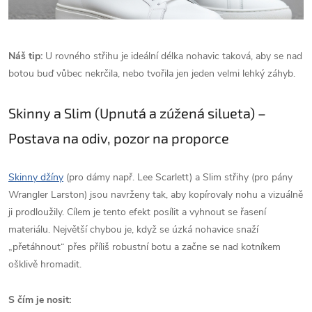
Náš tip:
U rovného střihu je ideální délka nohavic taková, aby se nad
botou buď vůbec nekrčila, nebo tvořila jen jeden velmi lehký záhyb.
Skinny a Slim (Upnutá a zúžená silueta) –
Postava na odiv, pozor na proporce
Skinny džíny
(pro dámy např. Lee Scarlett) a Slim střihy (pro pány
Wrangler Larston) jsou navrženy tak, aby kopírovaly nohu a vizuálně
ji prodloužily. Cílem je tento efekt posílit a vyhnout se řasení
materiálu. Největší chybou je, když se úzká nohavice snaží
„přetáhnout“ přes příliš robustní botu a začne se nad kotníkem
ošklivě hromadit.
S čím je nosit: