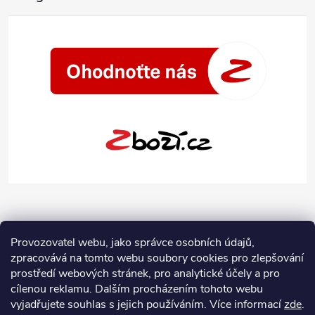
Provozovatel webu, jako správce osobních údajů,
zpracovává na tomto webu soubory cookies pro zlepšování
prostředí webových stránek, pro analytické účely a pro
cílenou reklamu. Dalším procházením tohoto webu
vyjadřujete souhlas s jejich používáním.
Více informací
zde
.