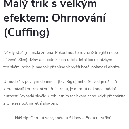
Malý trik s velkým
efektem: Ohrnování
(Cuffing)
Někdy stačí jen malá změna. Pokud nosíte rovné (Straight) nebo
zúžené (Slim) džíny a chcete z nich udělat letní look k nízkým
teniskám, nebo je naopak přizpůsobit vyšší botě,
nohavici ohrňte
.
U modelů s pevným denimem (tzv. Rigid) nebo Selvedge džínsů,
které mívají kontrastní vnitřní stranu, je ohrnutí dokonce módní
nutností. Vypadá skvěle k robustním teniskám nebo když přecházíte
z Chelsea bot na letní slip-ony.
Náš tip:
Ohrnutí se vyhněte u Skinny a Bootcut střihů.