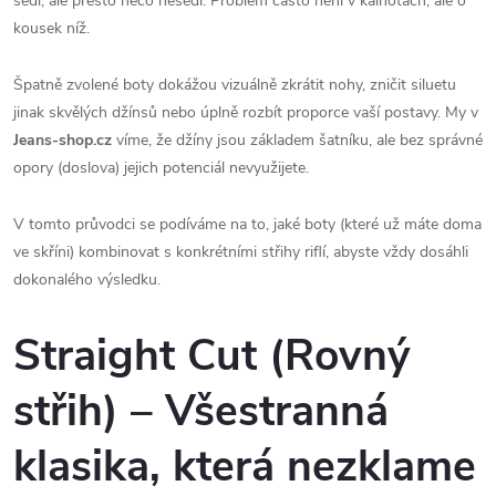
sedí, ale přesto něco nesedí. Problém často není v kalhotách, ale o
kousek níž.
Špatně zvolené boty dokážou vizuálně zkrátit nohy, zničit siluetu
jinak skvělých džínsů nebo úplně rozbít proporce vaší postavy. My v
Jeans-shop.cz
víme, že džíny jsou základem šatníku, ale bez správné
opory (doslova) jejich potenciál nevyužijete.
V tomto průvodci se podíváme na to, jaké boty (které už máte doma
ve skříni) kombinovat s konkrétními střihy riflí, abyste vždy dosáhli
dokonalého výsledku.
Straight Cut (Rovný
střih) – Všestranná
klasika, která nezklame