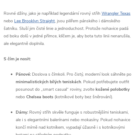
Rovné džíny, jako je například legendární rovný střih
Wrangler Texas
nebo
Lee Brooklyn Straight
, jsou pilířem pánského i dámského
šatníku. Sluší jim čisté linie a jednoduchost. Protože nohavice padá
od boku dolů v jedné přímce, klíčem je, aby bota tuto linii nenarušila,
ale elegantně doplnila.
S čím je nosit:
Pánové:
Doslova s čímkoli. Pro čistý, moderní look sáhněte po
minimalistických bílých teniskách
. Pokud potřebujete outfit
posunout do „smart casual“ roviny, zvolte
kožené polobotky
nebo
Chelsea boots
(kotníkové boty bez šněrování).
Dámy:
Rovný střih skvěle funguje s robustnějšími teniskami,
ale i s elegantními balerínami nebo mokasíny. Pokud nohavice
končí mírně nad kotníkem, vypadají úžasně i s kotníkovými
botami na středním podpatku.