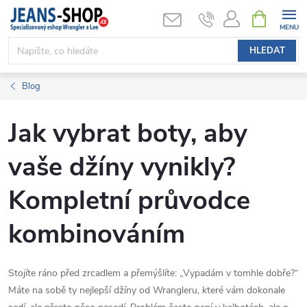
Přejít
NÁKUPNÍ
KOŠÍK
na
obsah
HLEDAT
Blog
Jak vybrat boty, aby
vaše džíny vynikly?
Kompletní průvodce
kombinováním
Stojíte ráno před zrcadlem a přemýšlíte: „Vypadám v tomhle dobře?“
Máte na sobě ty nejlepší džíny od Wrangleru, které vám dokonale