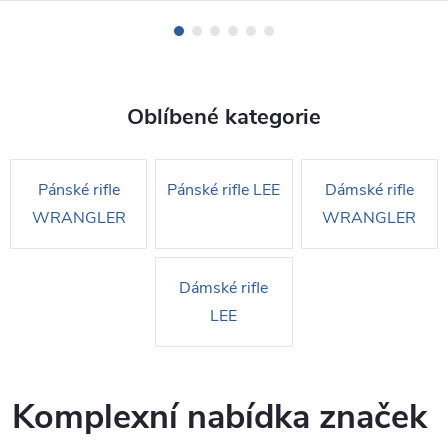
n
s
-
Oblíbené kategorie
s
h
Pánské rifle
Pánské rifle LEE
Dámské rifle
o
WRANGLER
WRANGLER
p
Dámské rifle
.
LEE
c
z
Komplexní nabídka značek