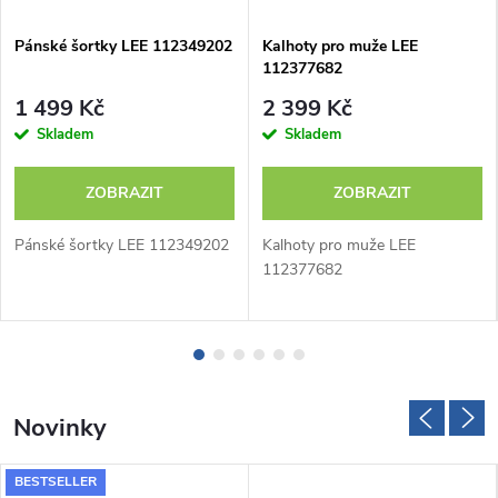
a
Pánské šortky LEE 112349202
Kalhoty pro muže LEE
č
112377682
1 499 Kč
2 399 Kč
e
Skladem
Skladem
k
ZOBRAZIT
ZOBRAZIT
W
Pánské šortky LEE 112349202
Kalhoty pro muže LEE
r
112377682
a
n
g
Novinky
l
BESTSELLER