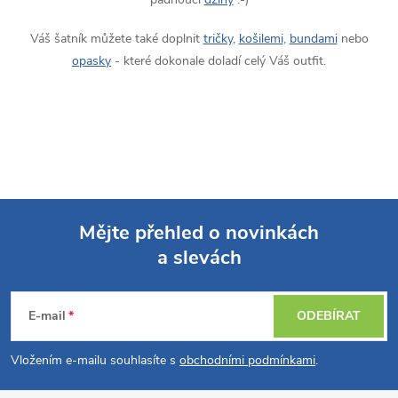
Váš šatník můžete také doplnit
tričky
,
košilemi
,
bundami
nebo
opasky
- které dokonale doladí celý Váš outfit.
Mějte přehled o novinkách
a slevách
Z
á
E-mail
ODEBÍRAT
p
Vložením e-mailu souhlasíte s
obchodními podmínkami
.