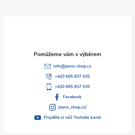
a
t
í
info
@
jeans-shop.cz
+420 605 837 535
+420 605 837 535
Facebook
jeans_shop.cz/
Projděte si náš Youtube kanál