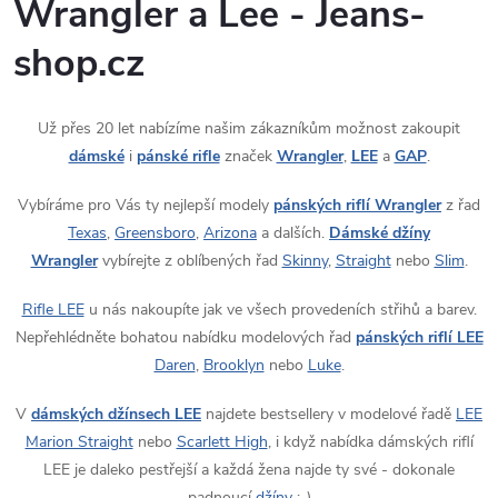
Wrangler a Lee - Jeans-
shop.cz
Už přes 20 let nabízíme našim zákazníkům možnost zakoupit
dámské
i
pánské rifle
značek
Wrangler
,
LEE
a
GAP
.
Vybíráme pro Vás ty nejlepší modely
pánských riflí Wrangler
z řad
Texas
,
Greensboro
,
Arizona
a dalších.
Dámské džíny
Wrangler
vybírejte z oblíbených řad
Skinny
,
Straight
nebo
Slim
.
Rifle LEE
u nás nakoupíte jak ve všech provedeních střihů a barev.
Nepřehlédněte bohatou nabídku modelových řad
pánských riflí LEE
Daren
,
Brooklyn
nebo
Luke
.
V
dámských džínsech LEE
najdete bestsellery v modelové řadě
LEE
Marion Straight
nebo
Scarlett High
, i když nabídka dámských riflí
LEE je daleko pestřejší a každá žena najde ty své - dokonale
padnoucí
džíny
:-)