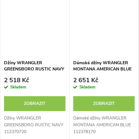
e
r
a
L
e
Džíny WRANGLER
Dámské džíny WRANGLER
e
GREENSBORO RUSTIC NAVY
MONTANA AMERICAN BLUE
112370720
112378170
2 518 Kč
2 651 Kč
-
Skladem
Skladem
J
ZOBRAZIT
ZOBRAZIT
e
Džíny WRANGLER
Dámské džíny WRANGLER
a
GREENSBORO RUSTIC NAVY
MONTANA AMERICAN BLUE
112370720
112378170